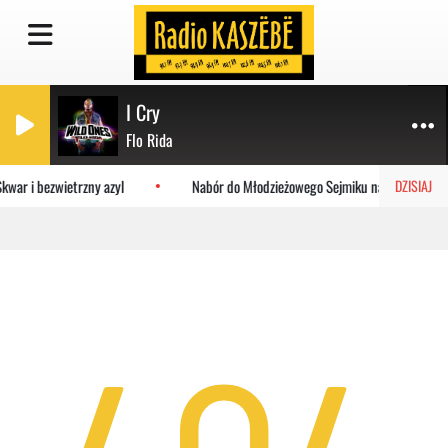
I Cry
Flo Rida
kwar i bezwietrzny azyl
Nabór do Młodzieżowego Sejmiku na Pomorzu. Zgł
DZISIAJ