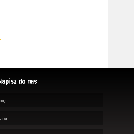
.
Napisz do nas
rst name is required )
ail is required. )