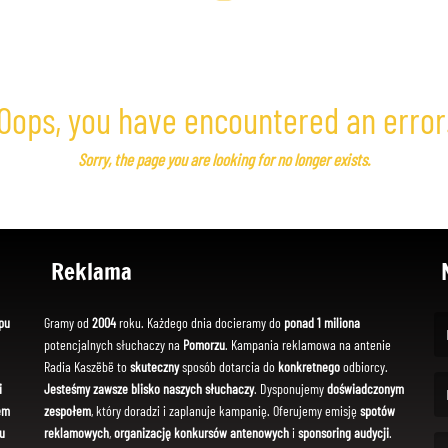
Oops, you have encountered an error
Sorry, the page you are looking for no longer exists.
Reklama
pu
Gramy od
2004
roku. Każdego dnia docieramy do
ponad 1 miliona
potencjalnych słuchaczy na
Pomorzu
. Kampania reklamowa na antenie
(Fi
Radia Kaszëbë to
skuteczny
sposób dotarcia do
konkretnego
odbiorcy.
i
Jesteśmy zawsze blisko naszych słuchaczy
. Dysponujemy
doświadczonym
em
zespołem
, który doradzi i zaplanuje kampanię. Oferujemy emisję
spotów
(Em
u
reklamowych
,
organizację konkursów antenowych
i
sponsoring audycji
.