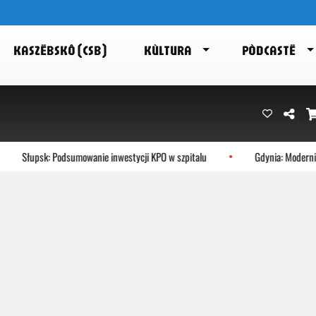
KASZËBSKÔ (CSB)
KÙLTURA
PÒDCASTË
Słupsk: Podsumowanie inwestycji KPO w szpitalu
Gdynia: Modernist