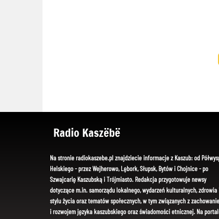
Radio Kaszëbë
Na stronie radiokaszebe.pl znajdziecie informacje z Kaszub: od Półwys
Helskiego - przez Wejherowo, Lębork, Słupsk, Bytów i Chojnice - po
Szwajcarię Kaszubską i Trójmiasto. Redakcja przygotowuje newsy
dotyczące m.in. samorządu lokalnego, wydarzeń kulturalnych, zdrowia 
stylu życia oraz tematów społecznych, w tym związanych z zachowani
i rozwojem języka kaszubskiego oraz świadomości etnicznej. Na portal