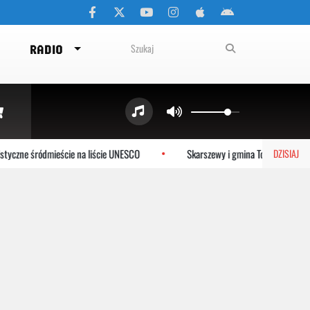
RADIO
yczne śródmieście na liście UNESCO
Skarszewy i gmina Tczew dołączaj
DZISIAJ