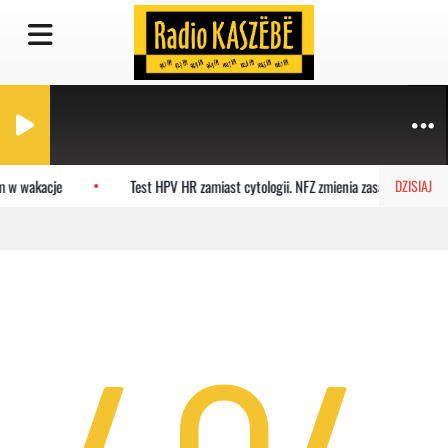
m w wakacje
Test HPV HR zamiast cytologii. NFZ zmienia zasady badań
DZISIAJ