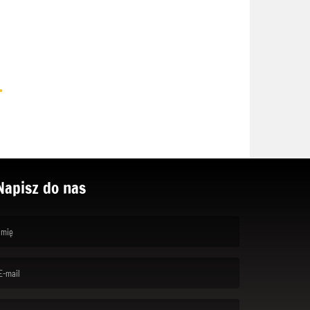
.
Napisz do nas
rst name is required )
ail is required. )