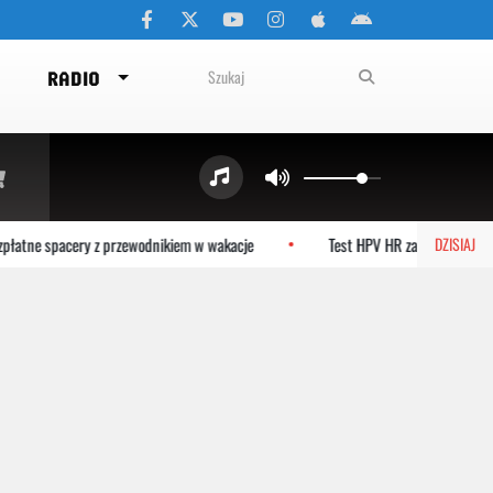
RADIO
łatne spacery z przewodnikiem w wakacje
Test HPV HR zamiast cytologii
DZISIAJ