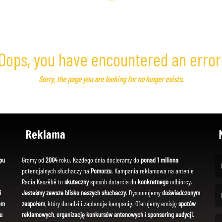
Oops, you have encountered an error
Sorry, the page you are looking for no longer exists.
Reklama
pu
Gramy od
2004
roku. Każdego dnia docieramy do
ponad 1 miliona
potencjalnych słuchaczy na
Pomorzu
. Kampania reklamowa na antenie
(Fi
Radia Kaszëbë to
skuteczny
sposób dotarcia do
konkretnego
odbiorcy.
i
Jesteśmy zawsze blisko naszych słuchaczy
. Dysponujemy
doświadczonym
em
zespołem
, który doradzi i zaplanuje kampanię. Oferujemy emisję
spotów
(Em
u
reklamowych
,
organizację konkursów antenowych
i
sponsoring audycji
.