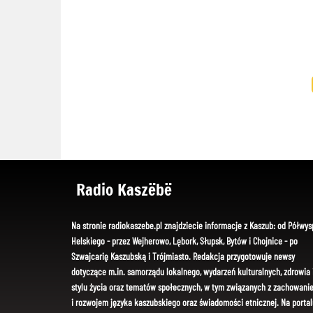
Radio Kaszëbë
Na stronie radiokaszebe.pl znajdziecie informacje z Kaszub: od Półwys
Helskiego - przez Wejherowo, Lębork, Słupsk, Bytów i Chojnice - po
Szwajcarię Kaszubską i Trójmiasto. Redakcja przygotowuje newsy
dotyczące m.in. samorządu lokalnego, wydarzeń kulturalnych, zdrowia 
stylu życia oraz tematów społecznych, w tym związanych z zachowani
i rozwojem języka kaszubskiego oraz świadomości etnicznej. Na portal