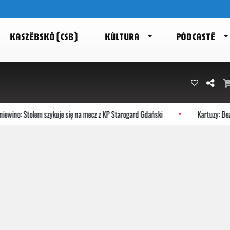
KASZËBSKÔ (CSB)
KÙLTURA
PÒDCASTË
ewino: Stolem szykuje się na mecz z KP Starogard Gdański
Kartuzy: Bezp