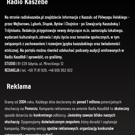
Radio Kaszëbë
Na stronie radiokaszebe.pl znajdziecie informacje z Kaszub: od Półwyspu Helskiego -
przez Wejherowo, Lębork, Słupsk, Bytów i Chojnice - po Szwajcarię Kaszubską i
Trójmiasto. Redakcja przygotowuje newsy dotyczące m.in. samorządu lokalnego,
wydarzeń kulturalnych, zdrowia i stylu życia oraz tematów społecznych, w tym
związanych z zachowaniem i rozwojem języka kaszubskiego oraz świadomości
etnicznej. Na portalu można również odsłuchać podcasty audycji emitowanych w
Radiu Kaszëbë i sprawdzić, co graliśmy.
STUDIO
| 81-229 Gdynia, ul. Mireckiego 12
REDAKCJA
| tel. +58 71 81 929, +48 605 952 922
Reklama
Gramy od
2004
roku. Każdego dnia docieramy do
ponad 1 miliona
potencjalnych
słuchaczy na
Pomorzu
. Kampania reklamowa na antenie Radia Kaszëbë to
skuteczny
sposób dotarcia do
konkretnego
odbiorcy.
Jesteśmy zawsze blisko naszych
słuchaczy
. Dysponujemy
doświadczonym zespołem
, który doradzi i zaplanuje
kampanię. Oferujemy emisję
spotów reklamowych
,
organizację konkursów
antenowych
i
sponsoring audycji
.