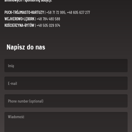
PUCK-TRÓJMIASTO-KARTUZY
| +58 71 72 995, +48 605 637 277
WEJHEROWO-LĘBORK
| +48 784 480 588
KOŚCIERZYNA-BYTÓW
| +48 505 029 974
Napisz do nas
(First name is required )
(Email is required. )