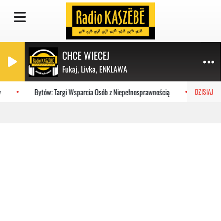
CHCE WIECEJ
Fukaj, Livka, ENKLAWA
Bytów: Targi Wsparcia Osób z Niepełnosprawnością
Port we
DZISIAJ