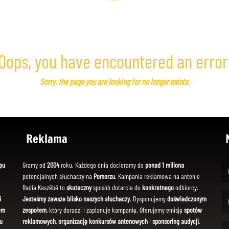
Oops, you have encountered an error
Sorry, the page you are looking for no longer exists.
Reklama
pu
Gramy od
2004
roku. Każdego dnia docieramy do
ponad 1 miliona
potencjalnych słuchaczy na
Pomorzu
. Kampania reklamowa na antenie
(Fi
Radia Kaszëbë to
skuteczny
sposób dotarcia do
konkretnego
odbiorcy.
i
Jesteśmy zawsze blisko naszych słuchaczy
. Dysponujemy
doświadczonym
em
zespołem
, który doradzi i zaplanuje kampanię. Oferujemy emisję
spotów
(Em
u
reklamowych
,
organizację konkursów antenowych
i
sponsoring audycji
.