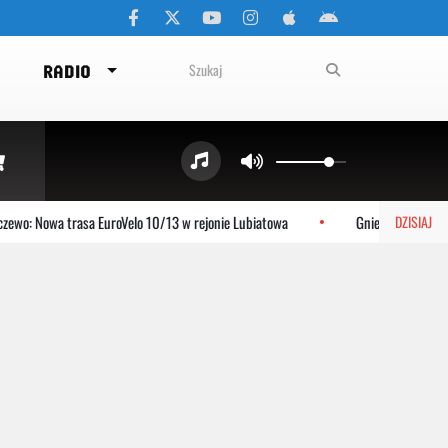
RADIO
wo: Nowa trasa EuroVelo 10/13 w rejonie Lubiatowa
Gniewino: Stolem sz
DZISIAJ