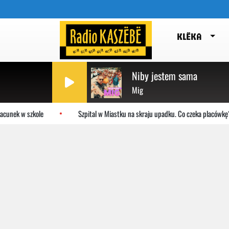
KLËKA
Niby jestem sama
Mig
cunek w szkole
Szpital w Miastku na skraju upadku. Co czeka placówkę?