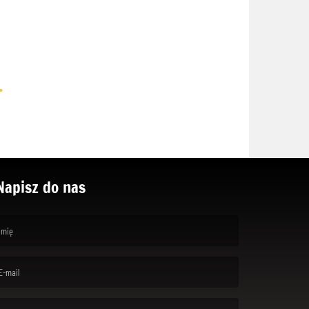
.
Napisz do nas
rst name is required )
ail is required. )