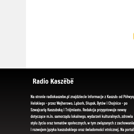
Radio Kaszëbë
Na stronie radiokaszebe.pl znajdziecie informacje z Kaszub: od Półwys
Helskiego - przez Wejherowo, Lębork, Słupsk, Bytów i Chojnice - po
Szwajcarię Kaszubską i Trójmiasto. Redakcja przygotowuje newsy
dotyczące m.in. samorządu lokalnego, wydarzeń kulturalnych, zdrowia 
stylu życia oraz tematów społecznych, w tym związanych z zachowani
i rozwojem języka kaszubskiego oraz świadomości etnicznej. Na portal