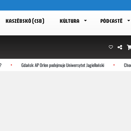
KASZËBSKÔ (CSB)
KÙLTURA
PÒDCASTË
Gdańsk: AP Orlen podejmuje Uniwersytet Jagielloński
Chocze