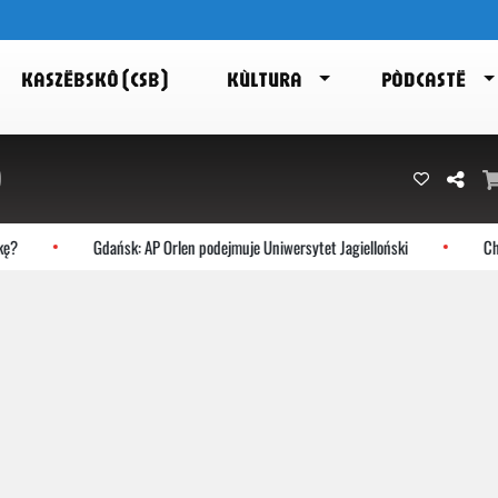
KASZËBSKÔ (CSB)
KÙLTURA
PÒDCASTË
)
ę?
Gdańsk: AP Orlen podejmuje Uniwersytet Jagielloński
Choc