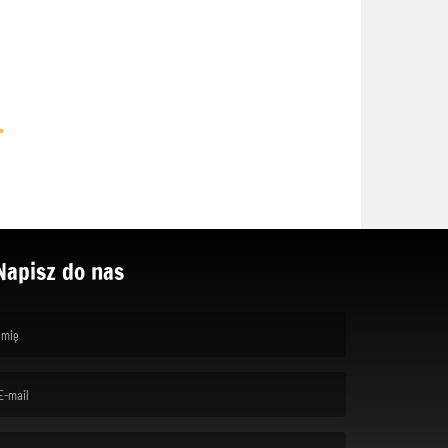
.
Napisz do nas
rst name is required )
ail is required. )