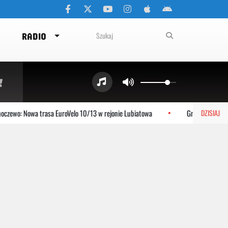
RADIO
zewo: Nowa trasa EuroVelo 10/13 w rejonie Lubiatowa
Gniewino: Stolem
DZISIAJ