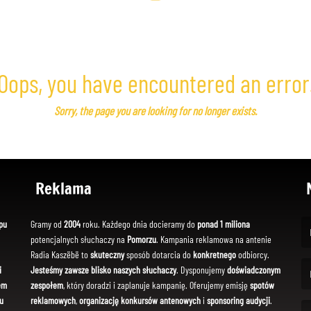
Oops, you have encountered an error
Sorry, the page you are looking for no longer exists.
Reklama
pu
Gramy od
2004
roku. Każdego dnia docieramy do
ponad 1 miliona
potencjalnych słuchaczy na
Pomorzu
. Kampania reklamowa na antenie
(Fi
Radia Kaszëbë to
skuteczny
sposób dotarcia do
konkretnego
odbiorcy.
i
Jesteśmy zawsze blisko naszych słuchaczy
. Dysponujemy
doświadczonym
em
zespołem
, który doradzi i zaplanuje kampanię. Oferujemy emisję
spotów
(Em
u
reklamowych
,
organizację konkursów antenowych
i
sponsoring audycji
.