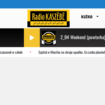
KLËKA
2_B4 Weekend (powtorka
zacunek w szkole
Szpital w Miastku na skraju upadku. Co czeka placówk