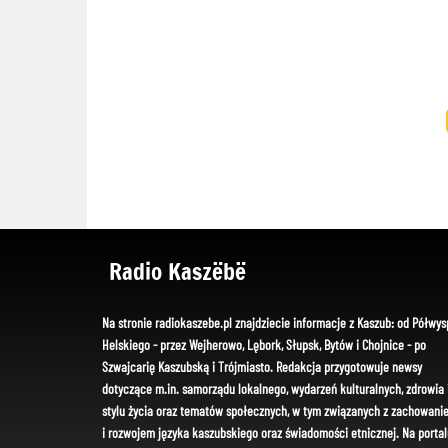
Radio Kaszëbë
Na stronie radiokaszebe.pl znajdziecie informacje z Kaszub: od Półwys
Helskiego - przez Wejherowo, Lębork, Słupsk, Bytów i Chojnice - po
Szwajcarię Kaszubską i Trójmiasto. Redakcja przygotowuje newsy
dotyczące m.in. samorządu lokalnego, wydarzeń kulturalnych, zdrowia 
stylu życia oraz tematów społecznych, w tym związanych z zachowani
i rozwojem języka kaszubskiego oraz świadomości etnicznej. Na portal