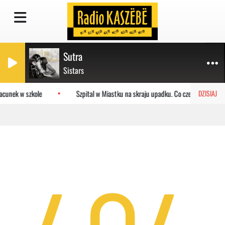
Sutra
Sistars
acunek w szkole
Szpital w Miastku na skraju upadku. Co czeka placówkę?
DZISIAJ