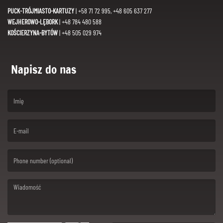
PUCK-TRÓJMIASTO-KARTUZY
| +58 71 72 995, +48 605 637 277
WEJHEROWO-LĘBORK
| +48 784 480 588
KOŚCIERZYNA-BYTÓW
| +48 505 029 974
Napisz do nas
(First name is required )
(Email is required. )
(Message is required. )