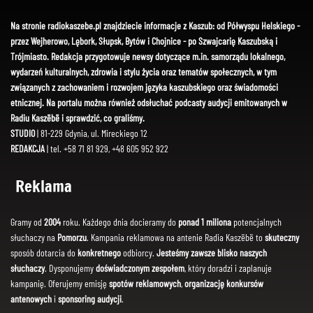
Na stronie radiokaszebe.pl znajdziecie informacje z Kaszub: od Półwyspu Helskiego -
przez Wejherowo, Lębork, Słupsk, Bytów i Chojnice - po Szwajcarię Kaszubską i
Trójmiasto. Redakcja przygotowuje newsy dotyczące m.in. samorządu lokalnego,
wydarzeń kulturalnych, zdrowia i stylu życia oraz tematów społecznych, w tym
związanych z zachowaniem i rozwojem języka kaszubskiego oraz świadomości
etnicznej. Na portalu można również odsłuchać podcasty audycji emitowanych w
Radiu Kaszëbë i sprawdzić, co graliśmy.
STUDIO
| 81-229 Gdynia, ul. Mireckiego 12
REDAKCJA
| tel. +58 71 81 929, +48 605 952 922
Reklama
Gramy od
2004
roku. Każdego dnia docieramy do
ponad 1 miliona
potencjalnych
słuchaczy na
Pomorzu
. Kampania reklamowa na antenie Radia Kaszëbë to
skuteczny
sposób dotarcia do
konkretnego
odbiorcy.
Jesteśmy zawsze blisko naszych
słuchaczy
. Dysponujemy
doświadczonym zespołem
, który doradzi i zaplanuje
kampanię. Oferujemy emisję
spotów reklamowych
,
organizację konkursów
antenowych
i
sponsoring audycji
.