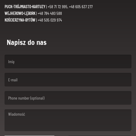
PUCK-TRÓJMIASTO-KARTUZY
| +58 71 72 995, +48 605 637 277
WEJHEROWO-LĘBORK
| +48 784 480 588
KOŚCIERZYNA-BYTÓW
| +48 505 029 974
Napisz do nas
(First name is required )
(Email is required. )
(Message is required. )