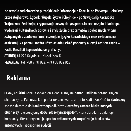
Na stronie radiokaszebe.pl znajdziecie informacje z Kaszub: od Półwyspu Helskiego -
przez Wejherowo, Lębork, Słupsk, Bytów i Chojnice - po Szwajcarię Kaszubską i
Trójmiasto. Redakcja przygotowuje newsy dotyczące m.in. samorządu lokalnego,
wydarzeń kulturalnych, zdrowia i stylu życia oraz tematów społecznych, w tym
związanych z zachowaniem i rozwojem języka kaszubskiego oraz świadomości
etnicznej. Na portalu można również odsłuchać podcasty audycji emitowanych w
Radiu Kaszëbë i sprawdzić, co graliśmy.
STUDIO
| 81-229 Gdynia, ul. Mireckiego 12
REDAKCJA
| tel. +58 71 81 929, +48 605 952 922
Reklama
Gramy od
2004
roku. Każdego dnia docieramy do
ponad 1 miliona
potencjalnych
słuchaczy na
Pomorzu
. Kampania reklamowa na antenie Radia Kaszëbë to
skuteczny
sposób dotarcia do
konkretnego
odbiorcy.
Jesteśmy zawsze blisko naszych
słuchaczy
. Dysponujemy
doświadczonym zespołem
, który doradzi i zaplanuje
kampanię. Oferujemy emisję
spotów reklamowych
,
organizację konkursów
antenowych
i
sponsoring audycji
.