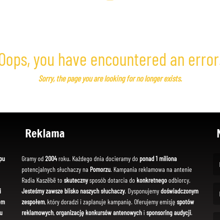
Oops, you have encountered an error
Sorry, the page you are looking for no longer exists.
Reklama
pu
Gramy od
2004
roku. Każdego dnia docieramy do
ponad 1 miliona
potencjalnych słuchaczy na
Pomorzu
. Kampania reklamowa na antenie
(Fi
Radia Kaszëbë to
skuteczny
sposób dotarcia do
konkretnego
odbiorcy.
i
Jesteśmy zawsze blisko naszych słuchaczy
. Dysponujemy
doświadczonym
em
zespołem
, który doradzi i zaplanuje kampanię. Oferujemy emisję
spotów
(Em
u
reklamowych
,
organizację konkursów antenowych
i
sponsoring audycji
.