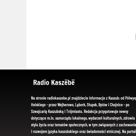
Radio Kaszëbë
Na stronie radiokaszebe.pl znajdziecie informacje z Kaszub: od Półwys
Helskiego - przez Wejherowo, Lębork, Słupsk, Bytów i Chojnice - po
Szwajcarię Kaszubską i Trójmiasto. Redakcja przygotowuje newsy
dotyczące m.in. samorządu lokalnego, wydarzeń kulturalnych, zdrowia 
stylu życia oraz tematów społecznych, w tym związanych z zachowani
i rozwojem języka kaszubskiego oraz świadomości etnicznej. Na portal