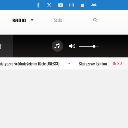
RADIO
tyczne śródmieście na liście UNESCO
Skarszewy i gmina Tczew dołącza
DZISIAJ