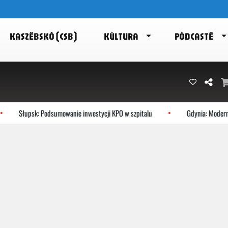
KASZËBSKÔ (CSB)
KÙLTURA
PÒDCASTË
Słupsk: Podsumowanie inwestycji KPO w szpitalu
Gdynia: Modernis