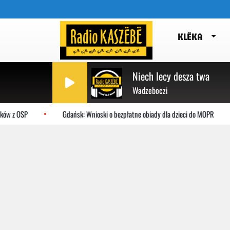
KLËKA
Niech lecy desza twa
Wadzeboczi
ów z OSP
Gdańsk: Wnioski o bezpłatne obiady dla dzieci do MOPR