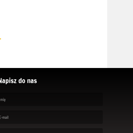
.
Napisz do nas
rst name is required )
ail is required. )