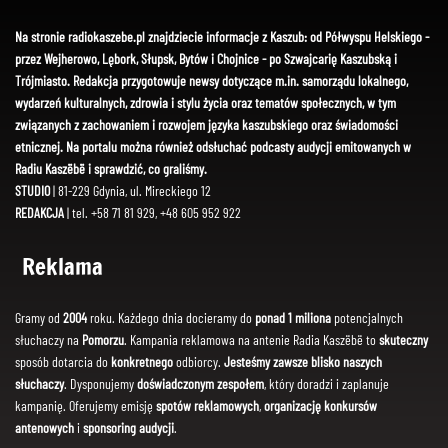
Na stronie radiokaszebe.pl znajdziecie informacje z Kaszub: od Półwyspu Helskiego -
przez Wejherowo, Lębork, Słupsk, Bytów i Chojnice - po Szwajcarię Kaszubską i
Trójmiasto. Redakcja przygotowuje newsy dotyczące m.in. samorządu lokalnego,
wydarzeń kulturalnych, zdrowia i stylu życia oraz tematów społecznych, w tym
związanych z zachowaniem i rozwojem języka kaszubskiego oraz świadomości
etnicznej. Na portalu można również odsłuchać podcasty audycji emitowanych w
Radiu Kaszëbë i sprawdzić, co graliśmy.
STUDIO
| 81-229 Gdynia, ul. Mireckiego 12
REDAKCJA
| tel. +58 71 81 929, +48 605 952 922
Reklama
Gramy od
2004
roku. Każdego dnia docieramy do
ponad 1 miliona
potencjalnych
słuchaczy na
Pomorzu
. Kampania reklamowa na antenie Radia Kaszëbë to
skuteczny
sposób dotarcia do
konkretnego
odbiorcy.
Jesteśmy zawsze blisko naszych
słuchaczy
. Dysponujemy
doświadczonym zespołem
, który doradzi i zaplanuje
kampanię. Oferujemy emisję
spotów reklamowych
,
organizację konkursów
antenowych
i
sponsoring audycji
.