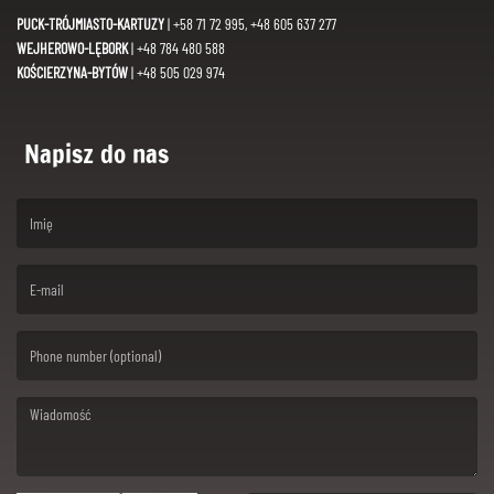
PUCK-TRÓJMIASTO-KARTUZY
| +58 71 72 995, +48 605 637 277
WEJHEROWO-LĘBORK
| +48 784 480 588
KOŚCIERZYNA-BYTÓW
| +48 505 029 974
Napisz do nas
(First name is required )
(Email is required. )
(Message is required. )