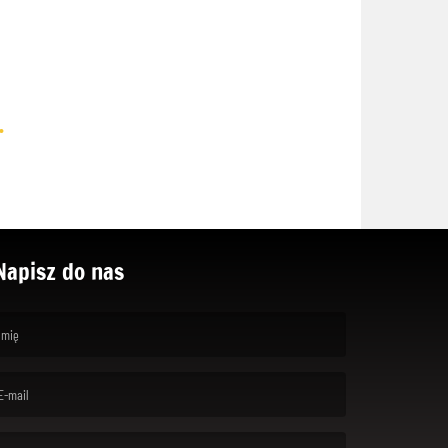
.
Napisz do nas
rst name is required )
ail is required. )