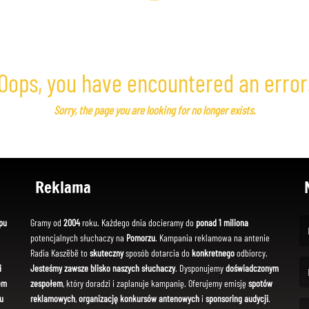
Oops, you have encountered an error
Sorry, the page you are looking for no longer exists.
Reklama
pu
Gramy od
2004
roku. Każdego dnia docieramy do
ponad 1 miliona
potencjalnych słuchaczy na
Pomorzu
. Kampania reklamowa na antenie
(Fi
Radia Kaszëbë to
skuteczny
sposób dotarcia do
konkretnego
odbiorcy.
i
Jesteśmy zawsze blisko naszych słuchaczy
. Dysponujemy
doświadczonym
em
zespołem
, który doradzi i zaplanuje kampanię. Oferujemy emisję
spotów
(Em
u
reklamowych
,
organizację konkursów antenowych
i
sponsoring audycji
.