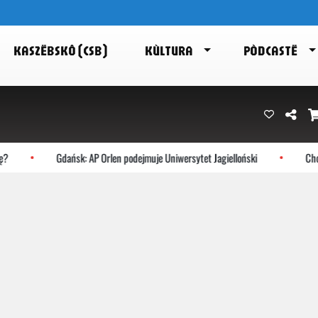
KASZËBSKÔ (CSB)
KÙLTURA
PÒDCASTË
Gdańsk: AP Orlen podejmuje Uniwersytet Jagielloński
Chocz