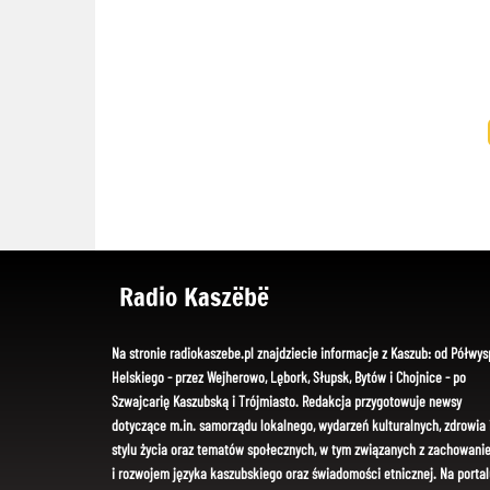
Radio Kaszëbë
Na stronie radiokaszebe.pl znajdziecie informacje z Kaszub: od Półwys
Helskiego - przez Wejherowo, Lębork, Słupsk, Bytów i Chojnice - po
Szwajcarię Kaszubską i Trójmiasto. Redakcja przygotowuje newsy
dotyczące m.in. samorządu lokalnego, wydarzeń kulturalnych, zdrowia 
stylu życia oraz tematów społecznych, w tym związanych z zachowani
i rozwojem języka kaszubskiego oraz świadomości etnicznej. Na portal