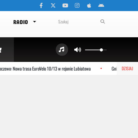
RADIO
ewo: Nowa trasa EuroVelo 10/13 w rejonie Lubiatowa
Gniewino: Stolem 
DZISIAJ