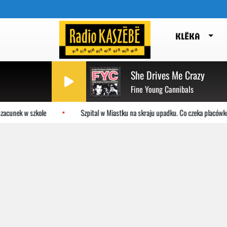
KLËKA
She Drives Me Crazy
Fine Young Cannibals
acunek w szkole
Szpital w Miastku na skraju upadku. Co czeka placówkę?