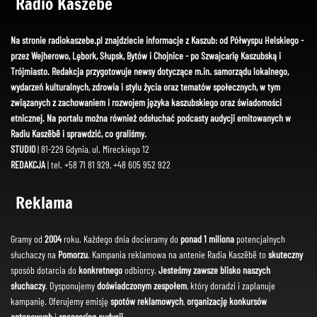
Radio Kaszëbë
Na stronie radiokaszebe.pl znajdziecie informacje z Kaszub: od Półwyspu Helskiego -
przez Wejherowo, Lębork, Słupsk, Bytów i Chojnice - po Szwajcarię Kaszubską i
Trójmiasto. Redakcja przygotowuje newsy dotyczące m.in. samorządu lokalnego,
wydarzeń kulturalnych, zdrowia i stylu życia oraz tematów społecznych, w tym
związanych z zachowaniem i rozwojem języka kaszubskiego oraz świadomości
etnicznej. Na portalu można również odsłuchać podcasty audycji emitowanych w
Radiu Kaszëbë i sprawdzić, co graliśmy.
STUDIO
| 81-229 Gdynia, ul. Mireckiego 12
REDAKCJA
| tel. +58 71 81 929, +48 605 952 922
Reklama
Gramy od
2004
roku. Każdego dnia docieramy do
ponad 1 miliona
potencjalnych
słuchaczy na
Pomorzu
. Kampania reklamowa na antenie Radia Kaszëbë to
skuteczny
sposób dotarcia do
konkretnego
odbiorcy.
Jesteśmy zawsze blisko naszych
słuchaczy
. Dysponujemy
doświadczonym zespołem
, który doradzi i zaplanuje
kampanię. Oferujemy emisję
spotów reklamowych
,
organizację konkursów
antenowych
i
sponsoring audycji
.