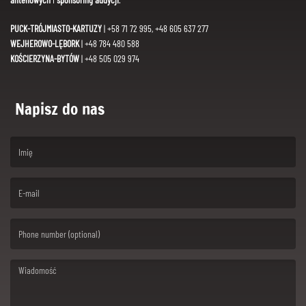
PUCK-TRÓJMIASTO-KARTUZY
| +58 71 72 995, +48 605 637 277
WEJHEROWO-LĘBORK
| +48 784 480 588
KOŚCIERZYNA-BYTÓW
| +48 505 029 974
Napisz do nas
(First name is required )
(Email is required. )