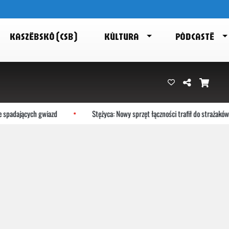
KASZËBSKÔ (CSB)
KÙLTURA
PÒDCASTË
 spadających gwiazd
Stężyca: Nowy sprzęt łączności trafił do strażaków z