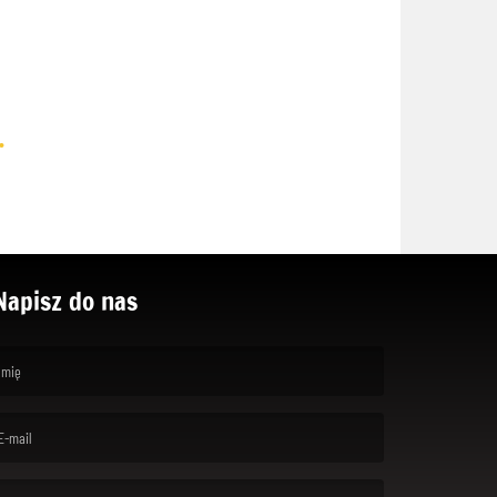
.
Napisz do nas
rst name is required )
ail is required. )