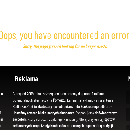
Oops, you have encountered an error
Sorry, the page you are looking for no longer exists.
Reklama
pu
Gramy od
2004
roku. Każdego dnia docieramy do
ponad 1 miliona
potencjalnych słuchaczy na
Pomorzu
. Kampania reklamowa na antenie
(Fi
Radia Kaszëbë to
skuteczny
sposób dotarcia do
konkretnego
odbiorcy.
i
Jesteśmy zawsze blisko naszych słuchaczy
. Dysponujemy
doświadczonym
em
zespołem
, który doradzi i zaplanuje kampanię. Oferujemy emisję
spotów
(Em
u
reklamowych
,
organizację konkursów antenowych
i
sponsoring audycji
.