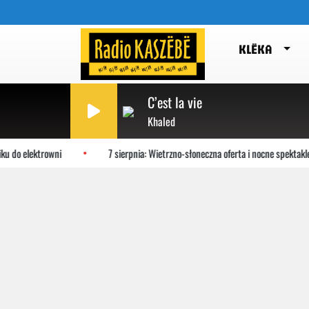
KLËKA
C’est la vie
Khaled
 do elektrowni
7 sierpnia: Wietrzno-słoneczna oferta i nocne spektakle