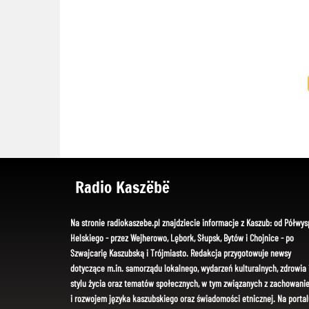
Radio Kaszëbë
Na stronie radiokaszebe.pl znajdziecie informacje z Kaszub: od Półwys
Helskiego - przez Wejherowo, Lębork, Słupsk, Bytów i Chojnice - po
Szwajcarię Kaszubską i Trójmiasto. Redakcja przygotowuje newsy
dotyczące m.in. samorządu lokalnego, wydarzeń kulturalnych, zdrowia 
stylu życia oraz tematów społecznych, w tym związanych z zachowani
i rozwojem języka kaszubskiego oraz świadomości etnicznej. Na portal