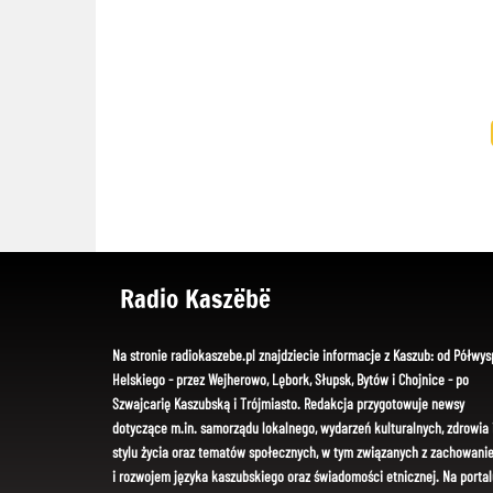
Radio Kaszëbë
Na stronie radiokaszebe.pl znajdziecie informacje z Kaszub: od Półwys
Helskiego - przez Wejherowo, Lębork, Słupsk, Bytów i Chojnice - po
Szwajcarię Kaszubską i Trójmiasto. Redakcja przygotowuje newsy
dotyczące m.in. samorządu lokalnego, wydarzeń kulturalnych, zdrowia 
stylu życia oraz tematów społecznych, w tym związanych z zachowani
i rozwojem języka kaszubskiego oraz świadomości etnicznej. Na portal