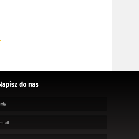
.
Napisz do nas
rst name is required )
ail is required. )