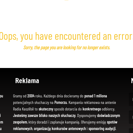
Oops, you have encountered an error
Sorry, the page you are looking for no longer exists.
Reklama
pu
Gramy od
2004
roku. Każdego dnia docieramy do
ponad 1 miliona
potencjalnych słuchaczy na
Pomorzu
. Kampania reklamowa na antenie
(Fi
Radia Kaszëbë to
skuteczny
sposób dotarcia do
konkretnego
odbiorcy.
i
Jesteśmy zawsze blisko naszych słuchaczy
. Dysponujemy
doświadczonym
em
zespołem
, który doradzi i zaplanuje kampanię. Oferujemy emisję
spotów
(Em
u
reklamowych
,
organizację konkursów antenowych
i
sponsoring audycji
.