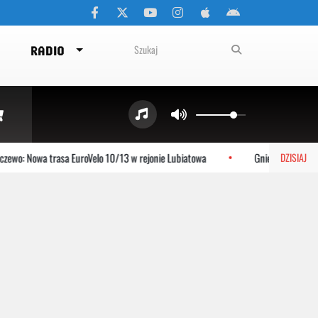
RADIO
ewo: Nowa trasa EuroVelo 10/13 w rejonie Lubiatowa
Gniewino: Stolem s
DZISIAJ