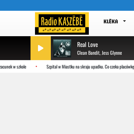
KLËKA
Real Love
Clean Bandit, Jess Glynne
acunek w szkole
Szpital w Miastku na skraju upadku. Co czeka placówkę?