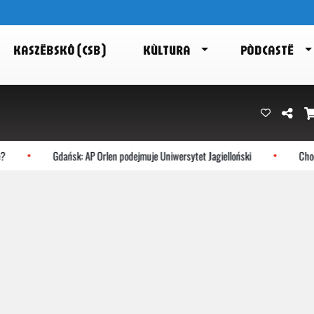
KASZËBSKÔ (CSB)
KÙLTURA
PÒDCASTË
Gdańsk: AP Orlen podejmuje Uniwersytet Jagielloński
Chocz