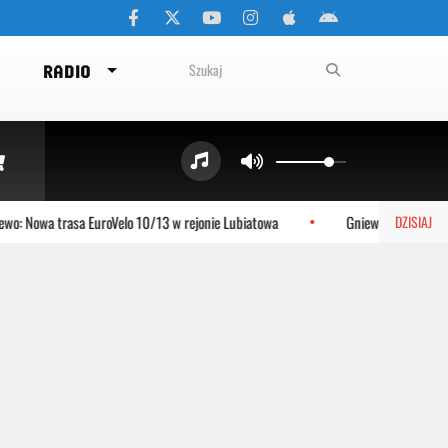
RADIO
: Nowa trasa EuroVelo 10/13 w rejonie Lubiatowa
Gniewino: Stolem szy
DZISIAJ