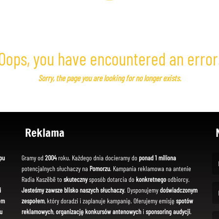
Oops, you have encountered an error
Sorry, the page you are looking for no longer exists.
Reklama
pu
Gramy od
2004
roku. Każdego dnia docieramy do
ponad 1 miliona
potencjalnych słuchaczy na
Pomorzu
. Kampania reklamowa na antenie
(Fi
Radia Kaszëbë to
skuteczny
sposób dotarcia do
konkretnego
odbiorcy.
i
Jesteśmy zawsze blisko naszych słuchaczy
. Dysponujemy
doświadczonym
em
zespołem
, który doradzi i zaplanuje kampanię. Oferujemy emisję
spotów
(Em
u
reklamowych
,
organizację konkursów antenowych
i
sponsoring audycji
.