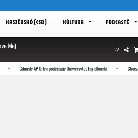
KASZËBSKÔ (CSB)
KÙLTURA
PÒDCASTË
ove Me)
Gdańsk: AP Orlen podejmuje Uniwersytet Jagielloński
Choczewo