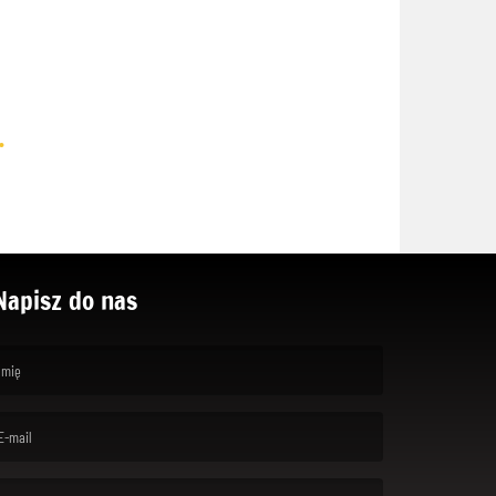
.
Napisz do nas
rst name is required )
ail is required. )