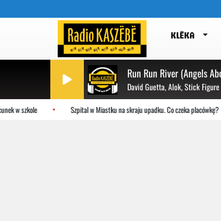
KLËKA
Run Run River (Angels Ab
David Guetta, Alok, Stick Figure
nek w szkole
Szpital w Miastku na skraju upadku. Co czeka placówkę?