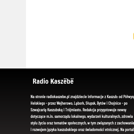
Radio Kaszëbë
Na stronie radiokaszebe.pl znajdziecie informacje z Kaszub: od Półwys
Helskiego - przez Wejherowo, Lębork, Słupsk, Bytów i Chojnice - po
Szwajcarię Kaszubską i Trójmiasto. Redakcja przygotowuje newsy
dotyczące m.in. samorządu lokalnego, wydarzeń kulturalnych, zdrowia 
stylu życia oraz tematów społecznych, w tym związanych z zachowani
i rozwojem języka kaszubskiego oraz świadomości etnicznej. Na portal