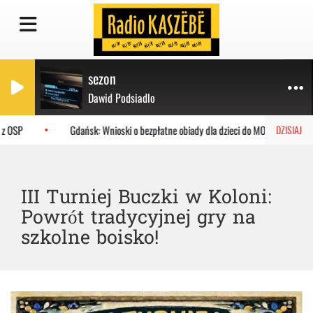
sezon
Dawid Podsiadlo
z OSP
Gdańsk: Wnioski o bezpłatne obiady dla dzieci do MOPR
DZISIAJ
III Turniej Buczki w Koloni:
Powrót tradycyjnej gry na
szkolne boisko!