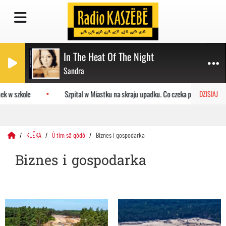
In The Heat Of The Night
Sandra
szkole
Szpital w Miastku na skraju upadku. Co czeka placówkę?
DZISIAJ
KLËKA
Ò tim sã gôdô
Biznes i gospodarka
Biznes i gospodarka