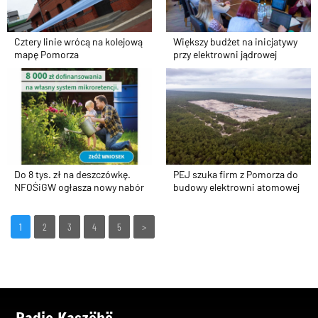
Cztery linie wrócą na kolejową
Większy budżet na inicjatywy
mapę Pomorza
przy elektrowni jądrowej
Do 8 tys. zł na deszczówkę.
PEJ szuka firm z Pomorza do
NFOŚiGW ogłasza nowy nabór
budowy elektrowni atomowej
1
2
3
4
5
>