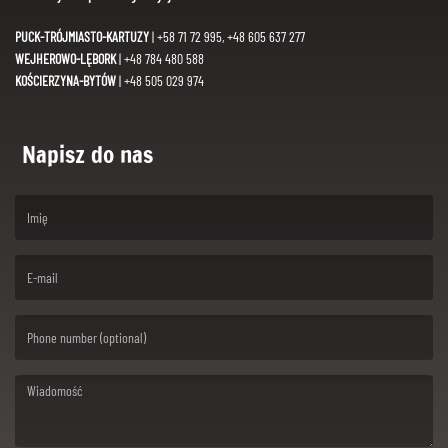
PUCK-TRÓJMIASTO-KARTUZY
| +58 71 72 995, +48 605 637 277
WEJHEROWO-LĘBORK
| +48 784 480 588
KOŚCIERZYNA-BYTÓW
| +48 505 029 974
Napisz do nas
(First name is required )
(Email is required. )