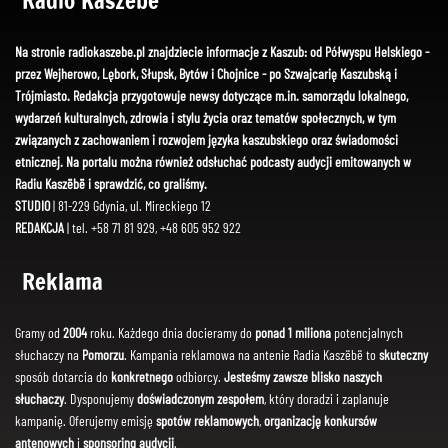
Radio Kaszëbë
Na stronie radiokaszebe.pl znajdziecie informacje z Kaszub: od Półwyspu Helskiego -
przez Wejherowo, Lębork, Słupsk, Bytów i Chojnice - po Szwajcarię Kaszubską i
Trójmiasto. Redakcja przygotowuje newsy dotyczące m.in. samorządu lokalnego,
wydarzeń kulturalnych, zdrowia i stylu życia oraz tematów społecznych, w tym
związanych z zachowaniem i rozwojem języka kaszubskiego oraz świadomości
etnicznej. Na portalu można również odsłuchać podcasty audycji emitowanych w
Radiu Kaszëbë i sprawdzić, co graliśmy.
STUDIO
| 81-229 Gdynia, ul. Mireckiego 12
REDAKCJA
| tel. +58 71 81 929, +48 605 952 922
Reklama
Gramy od
2004
roku. Każdego dnia docieramy do
ponad 1 miliona
potencjalnych
słuchaczy na
Pomorzu
. Kampania reklamowa na antenie Radia Kaszëbë to
skuteczny
sposób dotarcia do
konkretnego
odbiorcy.
Jesteśmy zawsze blisko naszych
słuchaczy
. Dysponujemy
doświadczonym zespołem
, który doradzi i zaplanuje
kampanię. Oferujemy emisję
spotów reklamowych
,
organizację konkursów
antenowych
i
sponsoring audycji
.