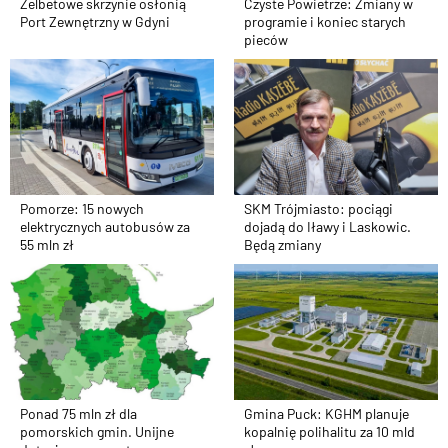
Żelbetowe skrzynie osłonią
Czyste Powietrze: Zmiany w
Port Zewnętrzny w Gdyni
programie i koniec starych
pieców
Pomorze: 15 nowych
SKM Trójmiasto: pociągi
elektrycznych autobusów za
dojadą do Iławy i Laskowic.
55 mln zł
Będą zmiany
Ponad 75 mln zł dla
Gmina Puck: KGHM planuje
pomorskich gmin. Unijne
kopalnię polihalitu za 10 mld