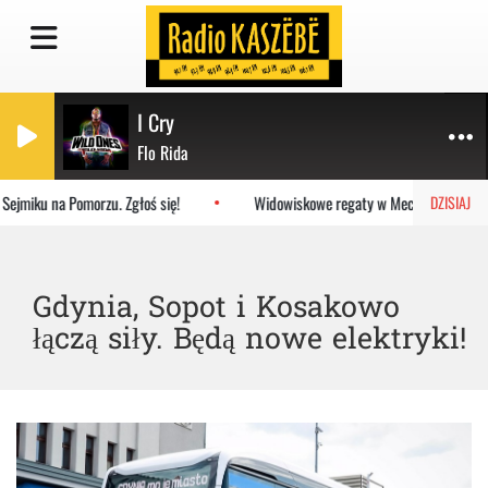
I Cry
Flo Rida
jmiku na Pomorzu. Zgłoś się!
Widowiskowe regaty w Mechelinkach. Lata
DZISIAJ
Gdynia, Sopot i Kosakowo
łączą siły. Będą nowe elektryki!