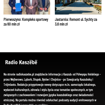
Pierwoszyno: Kompleks sportowy
Jastarnia: Remont ul. Sychty za
za 60 mln zł
3,6 mln zł
Radio Kaszëbë
Na stronie radiokaszebe.pl znajdziecie informacje z Kaszub: od Półwyspu Helskiego -
przez Wejherowo, Lębork, Słupsk, Bytów i Chojnice - po Szwajcarię Kaszubską i
Trójmiasto. Redakcja przygotowuje newsy dotyczące m.in. samorządu lokalnego,
wydarzeń kulturalnych, zdrowia i stylu życia oraz tematów społecznych, w tym
związanych z zachowaniem i rozwojem języka kaszubskiego oraz świadomości
etnicznej. Na portalu można również odsłuchać podcasty audycji emitowanych w