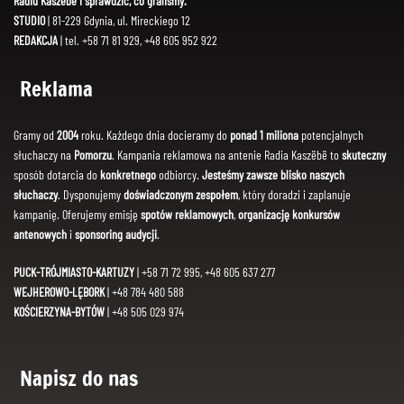
Radiu Kaszëbë i sprawdzić, co graliśmy.
STUDIO
| 81-229 Gdynia, ul. Mireckiego 12
REDAKCJA
| tel. +58 71 81 929, +48 605 952 922
Reklama
Gramy od
2004
roku. Każdego dnia docieramy do
ponad 1 miliona
potencjalnych
słuchaczy na
Pomorzu
. Kampania reklamowa na antenie Radia Kaszëbë to
skuteczny
sposób dotarcia do
konkretnego
odbiorcy.
Jesteśmy zawsze blisko naszych
słuchaczy
. Dysponujemy
doświadczonym zespołem
, który doradzi i zaplanuje
kampanię. Oferujemy emisję
spotów reklamowych
,
organizację konkursów
antenowych
i
sponsoring audycji
.
PUCK-TRÓJMIASTO-KARTUZY
| +58 71 72 995, +48 605 637 277
WEJHEROWO-LĘBORK
| +48 784 480 588
KOŚCIERZYNA-BYTÓW
| +48 505 029 974
Napisz do nas