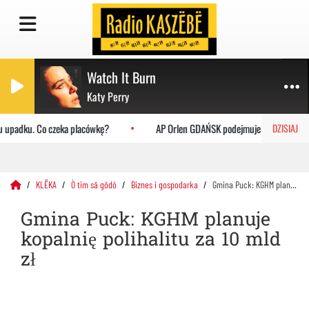
Watch It Burn
Katy Perry
 upadku. Co czeka placówkę?
AP Orlen GDAŃSK podejmuje Uniwersytet Jag
DZISIAJ
KLËKA
Ò tim sã gôdô
Biznes i gospodarka
Gmina Puck: KGHM planuje kopalnię polihalitu za 10 mld zł
Gmina Puck: KGHM planuje
kopalnię polihalitu za 10 mld
zł