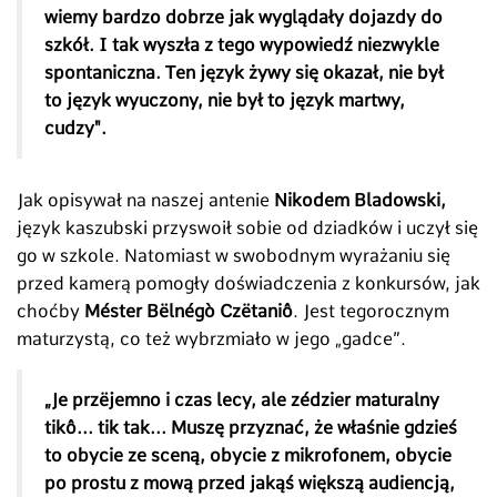
wiemy bardzo dobrze jak wyglądały dojazdy do
szkół. I tak wyszła z tego wypowiedź niezwykle
spontaniczna. Ten język żywy się okazał, nie był
to język wyuczony, nie był to język martwy,
cudzy".
Jak opisywał na naszej antenie
Nikodem Bladowski,
język kaszubski przyswoił sobie od dziadków i uczył się
go w szkole. Natomiast w swobodnym wyrażaniu się
przed kamerą pomogły doświadczenia z konkursów, jak
choćby
Méster Bëlnégò Czëtaniô
. Jest tegorocznym
maturzystą, co też wybrzmiało w jego
„
gadce”.
„Je przëjemno i czas lecy, ale zédzier maturalny
tikô... tik tak... Muszę przyznać, że właśnie gdzieś
to obycie ze sceną, obycie z mikrofonem, obycie
po prostu z mową przed jakąś większą audiencją,