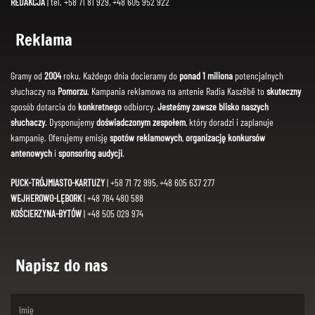
REDAKCJA
| tel. +58 71 81 929, +48 605 952 922
Reklama
Gramy od
2004
roku. Każdego dnia docieramy do
ponad 1 miliona
potencjalnych
słuchaczy na
Pomorzu
. Kampania reklamowa na antenie Radia Kaszëbë to
skuteczny
sposób dotarcia do
konkretnego
odbiorcy.
Jesteśmy zawsze blisko naszych
słuchaczy
. Dysponujemy
doświadczonym zespołem
, który doradzi i zaplanuje
kampanię. Oferujemy emisję
spotów reklamowych
,
organizację konkursów
antenowych
i
sponsoring audycji
.
PUCK-TRÓJMIASTO-KARTUZY
| +58 71 72 995, +48 605 637 277
WEJHEROWO-LĘBORK
| +48 784 480 588
KOŚCIERZYNA-BYTÓW
| +48 505 029 974
Napisz do nas