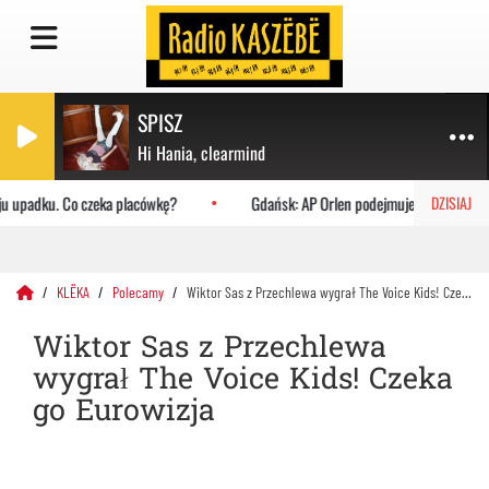
SPISZ
Hi Hania, clearmind
 upadku. Co czeka placówkę?
Gdańsk: AP Orlen podejmuje Uniwersytet Ja
DZISIAJ
KLËKA
Polecamy
Wiktor Sas z Przechlewa wygrał The Voice Kids! Czeka go Eurowizja
Wiktor Sas z Przechlewa
wygrał The Voice Kids! Czeka
go Eurowizja