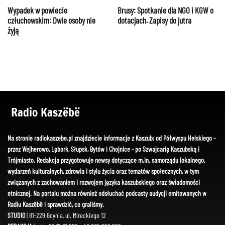
Wypadek w powiecie
Brusy: Spotkanie dla NGO i KGW o
człuchowskim: Dwie osoby nie
dotacjach. Zapisy do jutra
żyją
Radio Kaszëbë
Na stronie radiokaszebe.pl znajdziecie informacje z Kaszub: od Półwyspu Helskiego -
przez Wejherowo, Lębork, Słupsk, Bytów i Chojnice - po Szwajcarię Kaszubską i
Trójmiasto. Redakcja przygotowuje newsy dotyczące m.in. samorządu lokalnego,
wydarzeń kulturalnych, zdrowia i stylu życia oraz tematów społecznych, w tym
związanych z zachowaniem i rozwojem języka kaszubskiego oraz świadomości
etnicznej. Na portalu można również odsłuchać podcasty audycji emitowanych w
Radiu Kaszëbë i sprawdzić, co graliśmy.
STUDIO
| 81-229 Gdynia, ul. Mireckiego 12