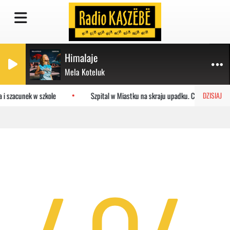
Himalaje
Mela Koteluk
 i szacunek w szkole
Szpital w Miastku na skraju upadku. Co czeka plac
DZISIAJ