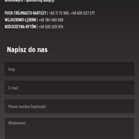
PUCK-TRÓJMIASTO-KARTUZY
| +58 71 72 995, +48 605 637 277
WEJHEROWO-LĘBORK
| +48 784 480 588
KOŚCIERZYNA-BYTÓW
| +48 505 029 974
Napisz do nas
(First name is required )
(Email is required. )