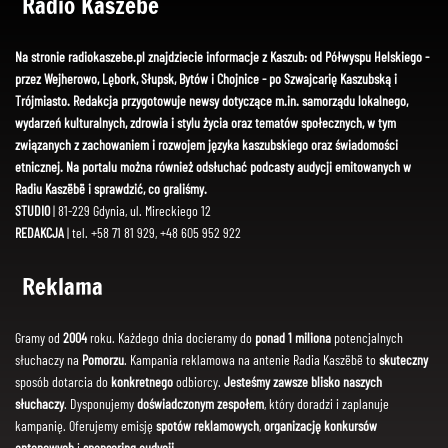
Radio Kaszëbë
Na stronie radiokaszebe.pl znajdziecie informacje z Kaszub: od Półwyspu Helskiego -
przez Wejherowo, Lębork, Słupsk, Bytów i Chojnice - po Szwajcarię Kaszubską i
Trójmiasto. Redakcja przygotowuje newsy dotyczące m.in. samorządu lokalnego,
wydarzeń kulturalnych, zdrowia i stylu życia oraz tematów społecznych, w tym
związanych z zachowaniem i rozwojem języka kaszubskiego oraz świadomości
etnicznej. Na portalu można również odsłuchać podcasty audycji emitowanych w
Radiu Kaszëbë i sprawdzić, co graliśmy.
STUDIO
| 81-229 Gdynia, ul. Mireckiego 12
REDAKCJA
| tel. +58 71 81 929, +48 605 952 922
Reklama
Gramy od
2004
roku. Każdego dnia docieramy do
ponad 1 miliona
potencjalnych
słuchaczy na
Pomorzu
. Kampania reklamowa na antenie Radia Kaszëbë to
skuteczny
sposób dotarcia do
konkretnego
odbiorcy.
Jesteśmy zawsze blisko naszych
słuchaczy
. Dysponujemy
doświadczonym zespołem
, który doradzi i zaplanuje
kampanię. Oferujemy emisję
spotów reklamowych
,
organizację konkursów
antenowych
i
sponsoring audycji
.