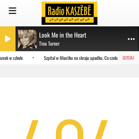
Look Me in the Heart
Tina Turner
unek w szkole
Szpital w Miastku na skraju upadku. Co czeka placówkę?
DZISIAJ