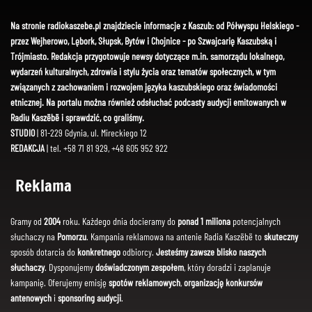
Na stronie radiokaszebe.pl znajdziecie informacje z Kaszub: od Półwyspu Helskiego -
przez Wejherowo, Lębork, Słupsk, Bytów i Chojnice - po Szwajcarię Kaszubską i
Trójmiasto. Redakcja przygotowuje newsy dotyczące m.in. samorządu lokalnego,
wydarzeń kulturalnych, zdrowia i stylu życia oraz tematów społecznych, w tym
związanych z zachowaniem i rozwojem języka kaszubskiego oraz świadomości
etnicznej. Na portalu można również odsłuchać podcasty audycji emitowanych w
Radiu Kaszëbë i sprawdzić, co graliśmy.
STUDIO
| 81-229 Gdynia, ul. Mireckiego 12
REDAKCJA
| tel. +58 71 81 929, +48 605 952 922
Reklama
Gramy od
2004
roku. Każdego dnia docieramy do
ponad 1 miliona
potencjalnych
słuchaczy na
Pomorzu
. Kampania reklamowa na antenie Radia Kaszëbë to
skuteczny
sposób dotarcia do
konkretnego
odbiorcy.
Jesteśmy zawsze blisko naszych
słuchaczy
. Dysponujemy
doświadczonym zespołem
, który doradzi i zaplanuje
kampanię. Oferujemy emisję
spotów reklamowych
,
organizację konkursów
antenowych
i
sponsoring audycji
.