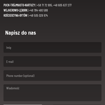
PUCK-TRÓJMIASTO-KARTUZY
| +58 71 72 995, +48 605 637 277
WEJHEROWO-LĘBORK
| +48 784 480 588
KOŚCIERZYNA-BYTÓW
| +48 505 029 974
Napisz do nas
(First name is required )
(Email is required. )
(Message is required. )