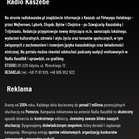
Radio Kaszëbë
Na stronie radiokaszebe.pl znajdziecie informacje z Kaszub: od Półwyspu Helskiego -
przez Wejherowo, Lębork, Słupsk, Bytów i Chojnice - po Szwajcarię Kaszubską i
Trójmiasto. Redakcja przygotowuje newsy dotyczące m.in. samorządu lokalnego,
wydarzeń kulturalnych, zdrowia i stylu życia oraz tematów społecznych, w tym
związanych z zachowaniem i rozwojem języka kaszubskiego oraz świadomości
etnicznej. Na portalu można również odsłuchać podcasty audycji emitowanych w
Radiu Kaszëbë i sprawdzić, co graliśmy.
STUDIO
| 81-229 Gdynia, ul. Mireckiego 12
REDAKCJA
| tel. +58 71 81 929, +48 605 952 922
Reklama
Gramy od
2004
roku. Każdego dnia docieramy do
ponad 1 miliona
potencjalnych
słuchaczy na
Pomorzu
. Kampania reklamowa na antenie Radia Kaszëbë to
skuteczny
sposób dotarcia do
konkretnego
odbiorcy.
Jesteśmy zawsze blisko naszych
słuchaczy
. Dysponujemy
doświadczonym zespołem
, który doradzi i zaplanuje
kampanię. Oferujemy emisję
spotów reklamowych
,
organizację konkursów
antenowych
i
sponsoring audycji
.