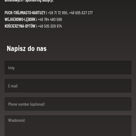
PUCK-TRÓJMIASTO-KARTUZY
| +58 71 72 995, +48 605 637 277
WEJHEROWO-LĘBORK
| +48 784 480 588
KOŚCIERZYNA-BYTÓW
| +48 505 029 974
Napisz do nas
(First name is required )
(Email is required. )