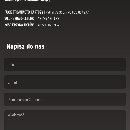
PUCK-TRÓJMIASTO-KARTUZY
| +58 71 72 995, +48 605 637 277
WEJHEROWO-LĘBORK
| +48 784 480 588
KOŚCIERZYNA-BYTÓW
| +48 505 029 974
Napisz do nas
(First name is required )
(Email is required. )