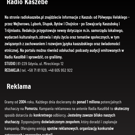
Radio Kaszëbë
Na stronie radiokaszebe.pl znajdziecie informacje z Kaszub: od Półwyspu Helskiego -
przez Wejherowo, Lębork, Słupsk, Bytów i Chojnice - po Szwajcarię Kaszubską i
Trójmiasto. Redakcja przygotowuje newsy dotyczące m.in. samorządu lokalnego,
wydarzeń kulturalnych, zdrowia i stylu życia oraz tematów społecznych, w tym
związanych z zachowaniem i rozwojem języka kaszubskiego oraz świadomości
etnicznej. Na portalu można również odsłuchać podcasty audycji emitowanych w
Radiu Kaszëbë i sprawdzić, co graliśmy.
STUDIO
| 81-229 Gdynia, ul. Mireckiego 12
REDAKCJA
| tel. +58 71 81 929, +48 605 952 922
Reklama
Gramy od
2004
roku. Każdego dnia docieramy do
ponad 1 miliona
potencjalnych
słuchaczy na
Pomorzu
. Kampania reklamowa na antenie Radia Kaszëbë to
skuteczny
sposób dotarcia do
konkretnego
odbiorcy.
Jesteśmy zawsze blisko naszych
słuchaczy
. Dysponujemy
doświadczonym zespołem
, który doradzi i zaplanuje
kampanię. Oferujemy emisję
spotów reklamowych
,
organizację konkursów
antenowych
i
sponsoring audycji
.