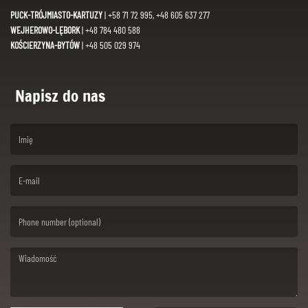
PUCK-TRÓJMIASTO-KARTUZY
| +58 71 72 995, +48 605 637 277
WEJHEROWO-LĘBORK
| +48 784 480 588
KOŚCIERZYNA-BYTÓW
| +48 505 029 974
Napisz do nas
(First name is required )
(Email is required. )
(Message is required. )