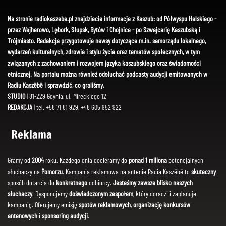
Na stronie radiokaszebe.pl znajdziecie informacje z Kaszub: od Półwyspu Helskiego -
przez Wejherowo, Lębork, Słupsk, Bytów i Chojnice - po Szwajcarię Kaszubską i
Trójmiasto. Redakcja przygotowuje newsy dotyczące m.in. samorządu lokalnego,
wydarzeń kulturalnych, zdrowia i stylu życia oraz tematów społecznych, w tym
związanych z zachowaniem i rozwojem języka kaszubskiego oraz świadomości
etnicznej. Na portalu można również odsłuchać podcasty audycji emitowanych w
Radiu Kaszëbë i sprawdzić, co graliśmy.
STUDIO
| 81-229 Gdynia, ul. Mireckiego 12
REDAKCJA
| tel. +58 71 81 929, +48 605 952 922
Reklama
Gramy od
2004
roku. Każdego dnia docieramy do
ponad 1 miliona
potencjalnych
słuchaczy na
Pomorzu
. Kampania reklamowa na antenie Radia Kaszëbë to
skuteczny
sposób dotarcia do
konkretnego
odbiorcy.
Jesteśmy zawsze blisko naszych
słuchaczy
. Dysponujemy
doświadczonym zespołem
, który doradzi i zaplanuje
kampanię. Oferujemy emisję
spotów reklamowych
,
organizację konkursów
antenowych
i
sponsoring audycji
.