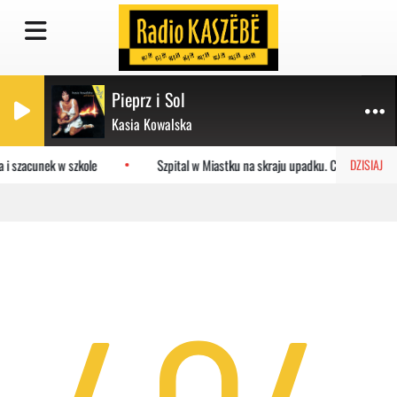
Pieprz i Sol
Kasia Kowalska
 i szacunek w szkole
Szpital w Miastku na skraju upadku. Co czeka plac
DZISIAJ