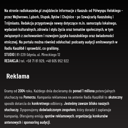
Na stronie radiokaszebe.pl znajdziecie informacje z Kaszub: od Półwyspu Helskiego -
przez Wejherowo, Lębork, Słupsk, Bytów i Chojnice - po Szwajcarię Kaszubską i
Trójmiasto. Redakcja przygotowuje newsy dotyczące m.in. samorządu lokalnego,
wydarzeń kulturalnych, zdrowia i stylu życia oraz tematów społecznych, w tym
związanych z zachowaniem i rozwojem języka kaszubskiego oraz świadomości
etnicznej. Na portalu można również odsłuchać podcasty audycji emitowanych w
Radiu Kaszëbë i sprawdzić, co graliśmy.
STUDIO
| 81-229 Gdynia, ul. Mireckiego 12
REDAKCJA
| tel. +58 71 81 929, +48 605 952 922
Reklama
Gramy od
2004
roku. Każdego dnia docieramy do
ponad 1 miliona
potencjalnych
słuchaczy na
Pomorzu
. Kampania reklamowa na antenie Radia Kaszëbë to
skuteczny
sposób dotarcia do
konkretnego
odbiorcy.
Jesteśmy zawsze blisko naszych
słuchaczy
. Dysponujemy
doświadczonym zespołem
, który doradzi i zaplanuje
kampanię. Oferujemy emisję
spotów reklamowych
,
organizację konkursów
antenowych
i
sponsoring audycji
.