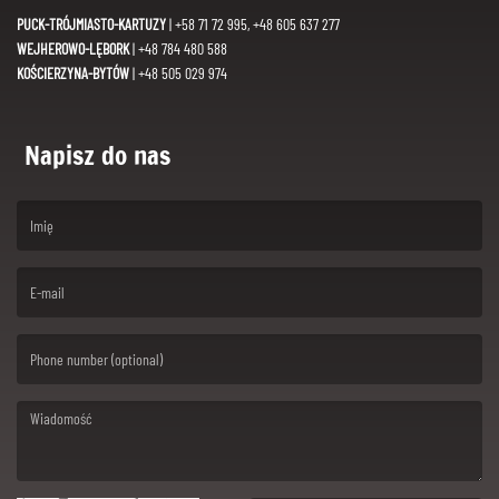
PUCK-TRÓJMIASTO-KARTUZY
| +58 71 72 995, +48 605 637 277
WEJHEROWO-LĘBORK
| +48 784 480 588
KOŚCIERZYNA-BYTÓW
| +48 505 029 974
Napisz do nas
(First name is required )
(Email is required. )
(Message is required. )