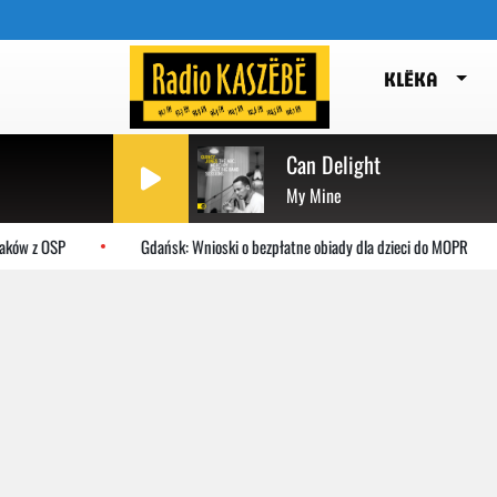
KLËKA
Can Delight
My Mine
ków z OSP
Gdańsk: Wnioski o bezpłatne obiady dla dzieci do MOPR