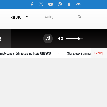
RADIO
styczne śródmieście na liście UNESCO
Skarszewy i gmina Tczew dołącz
DZISIAJ