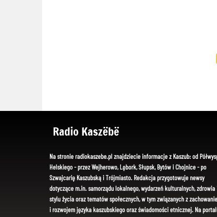
Radio Kaszëbë
Na stronie radiokaszebe.pl znajdziecie informacje z Kaszub: od Półwys
Helskiego - przez Wejherowo, Lębork, Słupsk, Bytów i Chojnice - po
Szwajcarię Kaszubską i Trójmiasto. Redakcja przygotowuje newsy
dotyczące m.in. samorządu lokalnego, wydarzeń kulturalnych, zdrowia 
stylu życia oraz tematów społecznych, w tym związanych z zachowani
i rozwojem języka kaszubskiego oraz świadomości etnicznej. Na portal