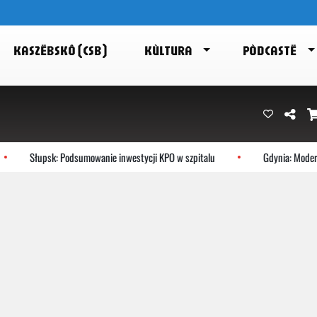
KASZËBSKÔ (CSB)
KÙLTURA
PÒDCASTË
Słupsk: Podsumowanie inwestycji KPO w szpitalu
Gdynia: Moderni