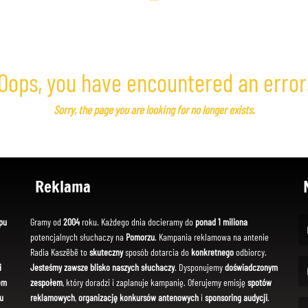
Oops, you have encountered an error
Sorry, the page you are looking for no longer exists.
Reklama
pu
Gramy od
2004
roku. Każdego dnia docieramy do
ponad 1 miliona
potencjalnych słuchaczy na
Pomorzu
. Kampania reklamowa na antenie
(Fi
Radia Kaszëbë to
skuteczny
sposób dotarcia do
konkretnego
odbiorcy.
i
Jesteśmy zawsze blisko naszych słuchaczy
. Dysponujemy
doświadczonym
em
zespołem
, który doradzi i zaplanuje kampanię. Oferujemy emisję
spotów
(Em
u
reklamowych
,
organizację konkursów antenowych
i
sponsoring audycji
.