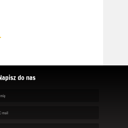
.
Napisz do nas
rst name is required )
ail is required. )