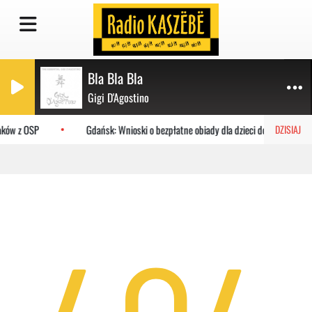
Bla Bla Bla
Gigi D'Agostino
aków z OSP
Gdańsk: Wnioski o bezpłatne obiady dla dzieci do MOPR
DZISIAJ