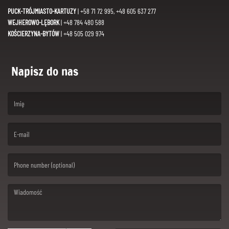
PUCK-TRÓJMIASTO-KARTUZY
| +58 71 72 995, +48 605 637 277
WEJHEROWO-LĘBORK
| +48 784 480 588
KOŚCIERZYNA-BYTÓW
| +48 505 029 974
Napisz do nas
(First name is required )
(Email is required. )
(Message is required. )