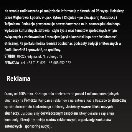
Na stronie radiokaszebe.pl znajdziecie informacje z Kaszub: od Półwyspu Helskiego -
przez Wejherowo, Lębork, Słupsk, Bytów i Chojnice - po Szwajcarię Kaszubską i
Trójmiasto. Redakcja przygotowuje newsy dotyczące m.in. samorządu lokalnego,
wydarzeń kulturalnych, zdrowia i stylu życia oraz tematów społecznych, w tym
związanych z zachowaniem i rozwojem języka kaszubskiego oraz świadomości
etnicznej. Na portalu można również odsłuchać podcasty audycji emitowanych w
Radiu Kaszëbë i sprawdzić, co graliśmy.
STUDIO
| 81-229 Gdynia, ul. Mireckiego 12
REDAKCJA
| tel. +58 71 81 929, +48 605 952 922
Reklama
Gramy od
2004
roku. Każdego dnia docieramy do
ponad 1 miliona
potencjalnych
słuchaczy na
Pomorzu
. Kampania reklamowa na antenie Radia Kaszëbë to
skuteczny
sposób dotarcia do
konkretnego
odbiorcy.
Jesteśmy zawsze blisko naszych
słuchaczy
. Dysponujemy
doświadczonym zespołem
, który doradzi i zaplanuje
kampanię. Oferujemy emisję
spotów reklamowych
,
organizację konkursów
antenowych
i
sponsoring audycji
.