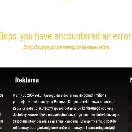
Oops, you have encountered an error
Sorry, the page you are looking for no longer exists.
Reklama
pu
Gramy od
2004
roku. Każdego dnia docieramy do
ponad 1 miliona
potencjalnych słuchaczy na
Pomorzu
. Kampania reklamowa na antenie
(Fi
Radia Kaszëbë to
skuteczny
sposób dotarcia do
konkretnego
odbiorcy.
i
Jesteśmy zawsze blisko naszych słuchaczy
. Dysponujemy
doświadczonym
em
zespołem
, który doradzi i zaplanuje kampanię. Oferujemy emisję
spotów
(Em
u
reklamowych
,
organizację konkursów antenowych
i
sponsoring audycji
.