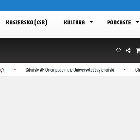
KASZËBSKÔ (CSB)
KÙLTURA
PÒDCASTË
?
Gdańsk: AP Orlen podejmuje Uniwersytet Jagielloński
Choc