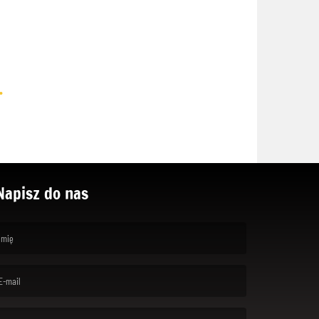
.
Napisz do nas
rst name is required )
ail is required. )