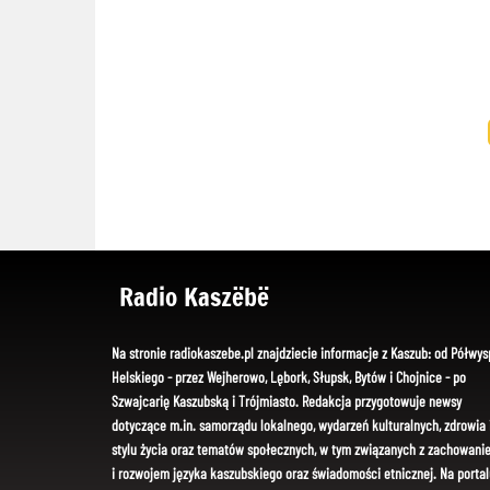
Radio Kaszëbë
Na stronie radiokaszebe.pl znajdziecie informacje z Kaszub: od Półwys
Helskiego - przez Wejherowo, Lębork, Słupsk, Bytów i Chojnice - po
Szwajcarię Kaszubską i Trójmiasto. Redakcja przygotowuje newsy
dotyczące m.in. samorządu lokalnego, wydarzeń kulturalnych, zdrowia 
stylu życia oraz tematów społecznych, w tym związanych z zachowani
i rozwojem języka kaszubskiego oraz świadomości etnicznej. Na portal