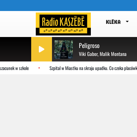
KLËKA
Peligroso
Viki Gabor, Malik Montana
acunek w szkole
Szpital w Miastku na skraju upadku. Co czeka placówkę