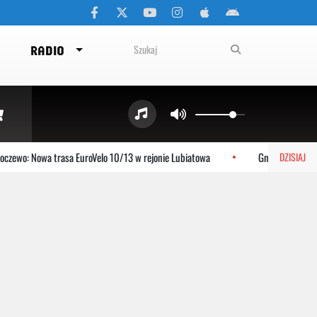
RADIO
zewo: Nowa trasa EuroVelo 10/13 w rejonie Lubiatowa
Gniewino: Stolem 
DZISIAJ