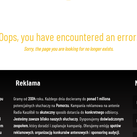
Oops, you have encountered an error
Sorry, the page you are looking for no longer exists.
Reklama
pu
Gramy od
2004
roku. Każdego dnia docieramy do
ponad 1 miliona
potencjalnych słuchaczy na
Pomorzu
. Kampania reklamowa na antenie
(Fi
Radia Kaszëbë to
skuteczny
sposób dotarcia do
konkretnego
odbiorcy.
i
Jesteśmy zawsze blisko naszych słuchaczy
. Dysponujemy
doświadczonym
em
zespołem
, który doradzi i zaplanuje kampanię. Oferujemy emisję
spotów
(Em
u
reklamowych
,
organizację konkursów antenowych
i
sponsoring audycji
.