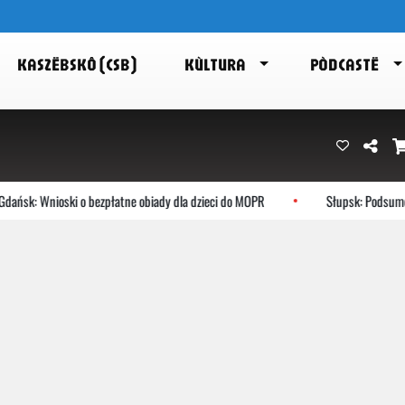
KASZËBSKÔ (CSB)
KÙLTURA
PÒDCASTË
ańsk: Wnioski o bezpłatne obiady dla dzieci do MOPR
Słupsk: Podsumowa