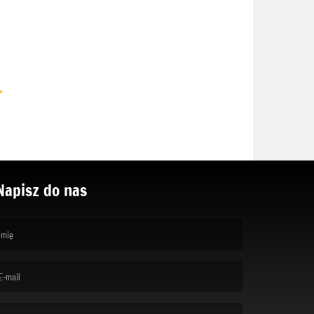
.
Napisz do nas
rst name is required )
ail is required. )