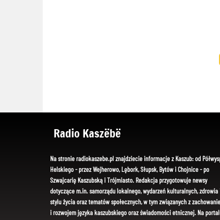
Radio Kaszëbë
Na stronie radiokaszebe.pl znajdziecie informacje z Kaszub: od Półwys
Helskiego - przez Wejherowo, Lębork, Słupsk, Bytów i Chojnice - po
Szwajcarię Kaszubską i Trójmiasto. Redakcja przygotowuje newsy
dotyczące m.in. samorządu lokalnego, wydarzeń kulturalnych, zdrowia 
stylu życia oraz tematów społecznych, w tym związanych z zachowani
i rozwojem języka kaszubskiego oraz świadomości etnicznej. Na portal