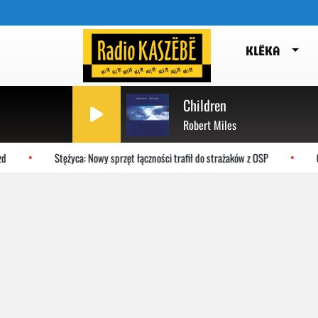
KLËKA
Children
Robert Miles
Stężyca: Nowy sprzęt łączności trafił do strażaków z OSP
Gd