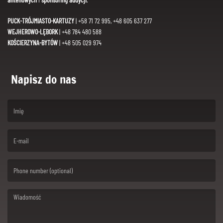
PUCK-TRÓJMIASTO-KARTUZY
| +58 71 72 995, +48 605 637 277
WEJHEROWO-LĘBORK
| +48 784 480 588
KOŚCIERZYNA-BYTÓW
| +48 505 029 974
Napisz do nas
(First name is required )
(Email is required. )