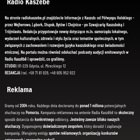
Radio Kaszëbë
Na stronie radiokaszebe.pl znajdziecie informacje z Kaszub: od Półwyspu Helskiego -
przez Wejherowo, Lębork, Słupsk, Bytów i Chojnice - po Szwajcarię Kaszubską i
Trójmiasto. Redakcja przygotowuje newsy dotyczące m.in. samorządu lokalnego,
wydarzeń kulturalnych, zdrowia i stylu życia oraz tematów społecznych, w tym
związanych z zachowaniem i rozwojem języka kaszubskiego oraz świadomości
etnicznej. Na portalu można również odsłuchać podcasty audycji emitowanych w
Radiu Kaszëbë i sprawdzić, co graliśmy.
STUDIO
| 81-229 Gdynia, ul. Mireckiego 12
REDAKCJA
| tel. +58 71 81 929, +48 605 952 922
Reklama
Gramy od
2004
roku. Każdego dnia docieramy do
ponad 1 miliona
potencjalnych
słuchaczy na
Pomorzu
. Kampania reklamowa na antenie Radia Kaszëbë to
skuteczny
sposób dotarcia do
konkretnego
odbiorcy.
Jesteśmy zawsze blisko naszych
słuchaczy
. Dysponujemy
doświadczonym zespołem
, który doradzi i zaplanuje
kampanię. Oferujemy emisję
spotów reklamowych
,
organizację konkursów
antenowych
i
sponsoring audycji
.