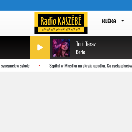
KLËKA
Tu i Teraz
Berie
zacunek w szkole
Szpital w Miastku na skraju upadku. Co czeka placówk