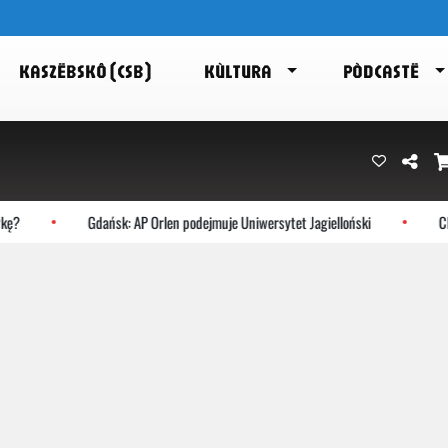
KASZËBSKÔ (CSB)
KÙLTURA
PÒDCASTË
ę?
Gdańsk: AP Orlen podejmuje Uniwersytet Jagielloński
Cho