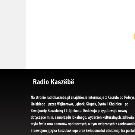
Radio Kaszëbë
Na stronie radiokaszebe.pl znajdziecie informacje z Kaszub: od Półwys
Helskiego - przez Wejherowo, Lębork, Słupsk, Bytów i Chojnice - po
Szwajcarię Kaszubską i Trójmiasto. Redakcja przygotowuje newsy
dotyczące m.in. samorządu lokalnego, wydarzeń kulturalnych, zdrowia 
stylu życia oraz tematów społecznych, w tym związanych z zachowani
i rozwojem języka kaszubskiego oraz świadomości etnicznej. Na portal