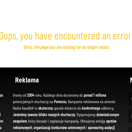
Oops, you have encountered an error
Sorry, the page you are looking for no longer exists.
Reklama
pu
Gramy od
2004
roku. Każdego dnia docieramy do
ponad 1 miliona
potencjalnych słuchaczy na
Pomorzu
. Kampania reklamowa na antenie
(Fi
Radia Kaszëbë to
skuteczny
sposób dotarcia do
konkretnego
odbiorcy.
i
Jesteśmy zawsze blisko naszych słuchaczy
. Dysponujemy
doświadczonym
em
zespołem
, który doradzi i zaplanuje kampanię. Oferujemy emisję
spotów
(Em
u
reklamowych
,
organizację konkursów antenowych
i
sponsoring audycji
.