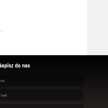
.
Napisz do nas
rst name is required )
ail is required. )