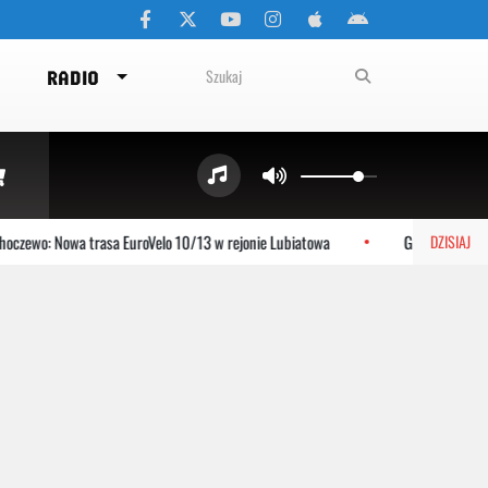
RADIO
czewo: Nowa trasa EuroVelo 10/13 w rejonie Lubiatowa
Gniewino: Stolem
DZISIAJ