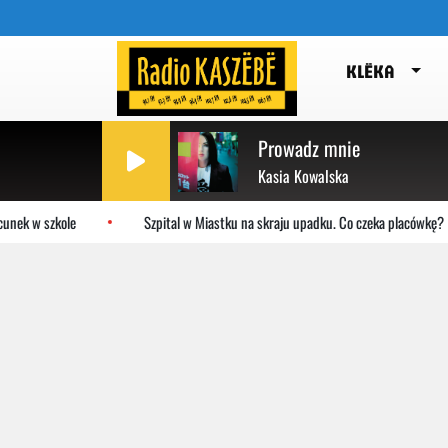
KLËKA
Prowadz mnie
Kasia Kowalska
w szkole
Szpital w Miastku na skraju upadku. Co czeka placówkę?