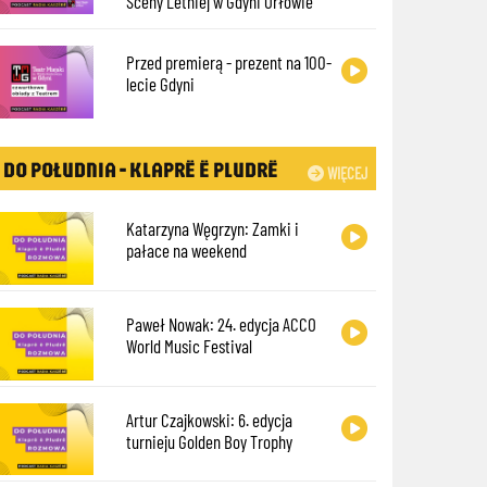
Sceny Letniej w Gdyni Orłowie
Przed premierą - prezent na 100-
lecie Gdyni
DO POŁUDNIA - KLAPRË Ë PLUDRË
WIĘCEJ
Katarzyna Węgrzyn: Zamki i
pałace na weekend
Paweł Nowak: 24. edycja ACCO
World Music Festival
Artur Czajkowski: 6. edycja
turnieju Golden Boy Trophy