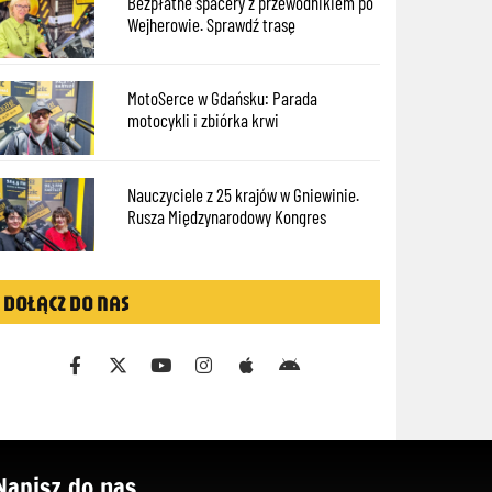
Bezpłatne spacery z przewodnikiem po
Wejherowie. Sprawdź trasę
MotoSerce w Gdańsku: Parada
motocykli i zbiórka krwi
Nauczyciele z 25 krajów w Gniewinie.
Rusza Międzynarodowy Kongres
DOŁĄCZ DO NAS
Napisz do nas