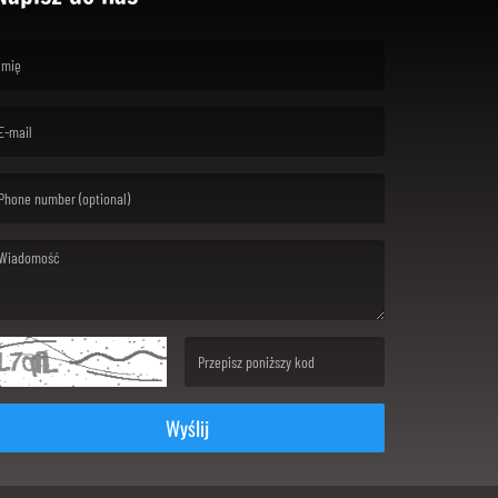
rst name is required )
ail is required. )
ssage is required. )
(Invalid Captcha. )
Wyślij