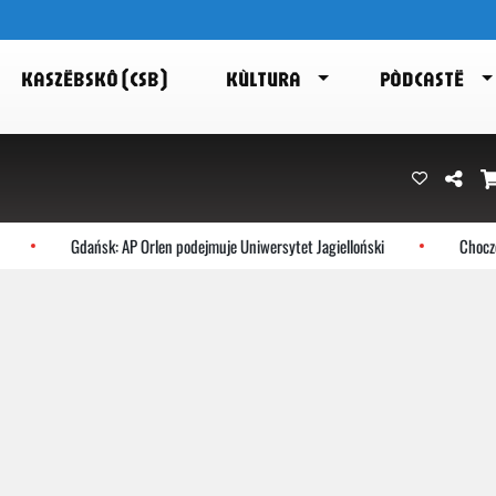
KASZËBSKÔ (CSB)
KÙLTURA
PÒDCASTË
Gdańsk: AP Orlen podejmuje Uniwersytet Jagielloński
Choczewo: N