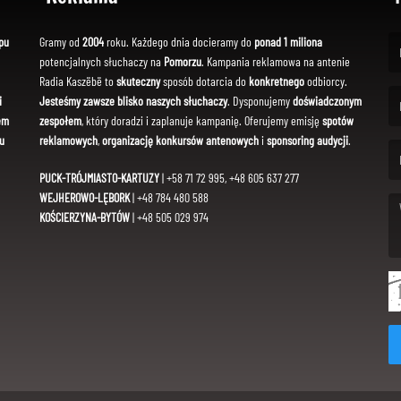
pu
Gramy od
2004
roku. Każdego dnia docieramy do
ponad 1 miliona
potencjalnych słuchaczy na
Pomorzu
. Kampania reklamowa na antenie
(Fi
Radia Kaszëbë to
skuteczny
sposób dotarcia do
konkretnego
odbiorcy.
i
Jesteśmy zawsze blisko naszych słuchaczy
. Dysponujemy
doświadczonym
em
zespołem
, który doradzi i zaplanuje kampanię. Oferujemy emisję
spotów
(Em
u
reklamowych
,
organizację konkursów antenowych
i
sponsoring audycji
.
PUCK-TRÓJMIASTO-KARTUZY
| +58 71 72 995, +48 605 637 277
WEJHEROWO-LĘBORK
| +48 784 480 588
KOŚCIERZYNA-BYTÓW
| +48 505 029 974
(Me