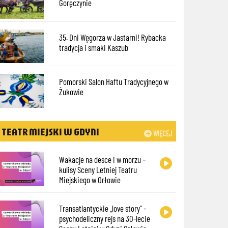
Goręczynie
35. Dni Węgorza w Jastarni! Rybacka
tradycja i smaki Kaszub
Pomorski Salon Haftu Tradycyjnego w
Żukowie
TEATR MIEJSKI W GDYNI
WIĘCEJ
Wakacje na desce i w morzu –
kulisy Sceny Letniej Teatru
Miejskiego w Orłowie
Transatlantyckie „love story" -
psychodeliczny rejs na 30-lecie