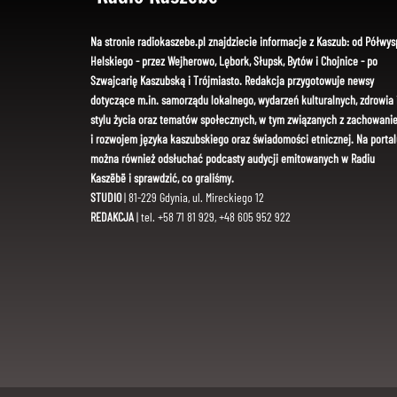
Na stronie radiokaszebe.pl znajdziecie informacje z Kaszub: od Półwys
Helskiego - przez Wejherowo, Lębork, Słupsk, Bytów i Chojnice - po
Szwajcarię Kaszubską i Trójmiasto. Redakcja przygotowuje newsy
dotyczące m.in. samorządu lokalnego, wydarzeń kulturalnych, zdrowia 
stylu życia oraz tematów społecznych, w tym związanych z zachowani
i rozwojem języka kaszubskiego oraz świadomości etnicznej. Na portal
można również odsłuchać podcasty audycji emitowanych w Radiu
Kaszëbë i sprawdzić, co graliśmy.
STUDIO
| 81-229 Gdynia, ul. Mireckiego 12
REDAKCJA
| tel. +58 71 81 929, +48 605 952 922