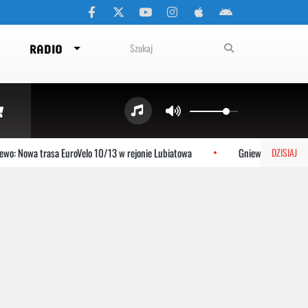
RADIO
owa trasa EuroVelo 10/13 w rejonie Lubiatowa
Gniewino: Stolem szykuje
DZISIAJ