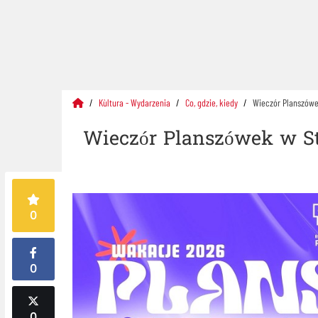
Kùltura - Wydarzenia
Co, gdzie, kiedy
Wieczór Planszówe
Wieczór Planszówek w St
0
0
0