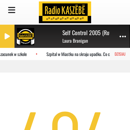
Self Control 2005 (Royal Gigolo
Laura Branigan
zacunek w szkole
Szpital w Miastku na skraju upadku. Co czeka placówk
DZISIAJ