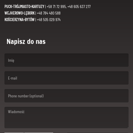
PUCK-TRÓJMIASTO-KARTUZY
| +58 71 72 995, +48 605 637 277
WEJHEROWO-LĘBORK
| +48 784 480 588
KOŚCIERZYNA-BYTÓW
| +48 505 029 974
Napisz do nas
(First name is required )
(Email is required. )
(Message is required. )