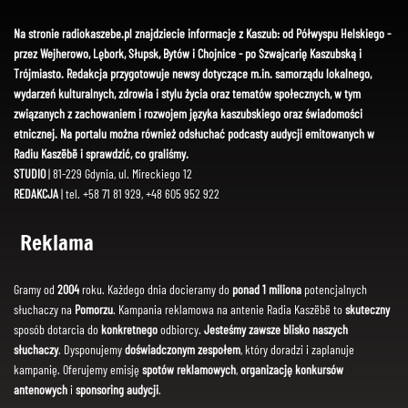
Na stronie radiokaszebe.pl znajdziecie informacje z Kaszub: od Półwyspu Helskiego -
przez Wejherowo, Lębork, Słupsk, Bytów i Chojnice - po Szwajcarię Kaszubską i
Trójmiasto. Redakcja przygotowuje newsy dotyczące m.in. samorządu lokalnego,
wydarzeń kulturalnych, zdrowia i stylu życia oraz tematów społecznych, w tym
związanych z zachowaniem i rozwojem języka kaszubskiego oraz świadomości
etnicznej. Na portalu można również odsłuchać podcasty audycji emitowanych w
Radiu Kaszëbë i sprawdzić, co graliśmy.
STUDIO
| 81-229 Gdynia, ul. Mireckiego 12
REDAKCJA
| tel. +58 71 81 929, +48 605 952 922
Reklama
Gramy od
2004
roku. Każdego dnia docieramy do
ponad 1 miliona
potencjalnych
słuchaczy na
Pomorzu
. Kampania reklamowa na antenie Radia Kaszëbë to
skuteczny
sposób dotarcia do
konkretnego
odbiorcy.
Jesteśmy zawsze blisko naszych
słuchaczy
. Dysponujemy
doświadczonym zespołem
, który doradzi i zaplanuje
kampanię. Oferujemy emisję
spotów reklamowych
,
organizację konkursów
antenowych
i
sponsoring audycji
.