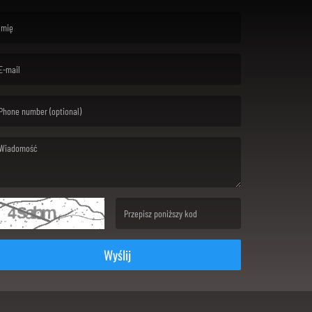
rst name is required )
ail is required. )
ssage is required. )
(Invalid Captcha. )
Wyślij