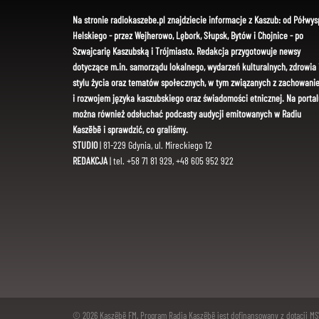
Na stronie radiokaszebe.pl znajdziecie informacje z Kaszub: od Półwys
Helskiego - przez Wejherowo, Lębork, Słupsk, Bytów i Chojnice - po
Szwajcarię Kaszubską i Trójmiasto. Redakcja przygotowuje newsy
dotyczące m.in. samorządu lokalnego, wydarzeń kulturalnych, zdrowia 
stylu życia oraz tematów społecznych, w tym związanych z zachowani
i rozwojem języka kaszubskiego oraz świadomości etnicznej. Na portal
można również odsłuchać podcasty audycji emitowanych w Radiu
Kaszëbë i sprawdzić, co graliśmy.
STUDIO
| 81-229 Gdynia, ul. Mireckiego 12
REDAKCJA
| tel. +58 71 81 929, +48 605 952 922
© 2026 Kaszëbë FM. Program Radia Kaszëbë jest dofinansowany z dotacji M