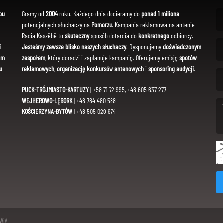
pu
Gramy od
2004
roku. Każdego dnia docieramy do
ponad 1 miliona
potencjalnych słuchaczy na
Pomorzu
. Kampania reklamowa na antenie
(Fi
Radia Kaszëbë to
skuteczny
sposób dotarcia do
konkretnego
odbiorcy.
i
Jesteśmy zawsze blisko naszych słuchaczy
. Dysponujemy
doświadczonym
em
zespołem
, który doradzi i zaplanuje kampanię. Oferujemy emisję
spotów
(Em
u
reklamowych
,
organizację konkursów antenowych
i
sponsoring audycji
.
PUCK-TRÓJMIASTO-KARTUZY
| +58 71 72 995, +48 605 637 277
WEJHEROWO-LĘBORK
| +48 784 480 588
KOŚCIERZYNA-BYTÓW
| +48 505 029 974
(Me
SWiA