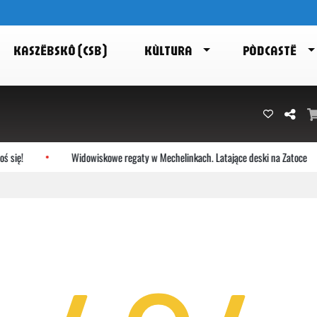
KASZËBSKÔ (CSB)
KÙLTURA
PÒDCASTË
się!
Widowiskowe regaty w Mechelinkach. Latające deski na Zatoce