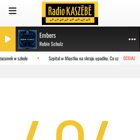
Embers
Robin Schulz
zacunek w szkole
Szpital w Miastku na skraju upadku. Co czeka placówkę
DZISIAJ