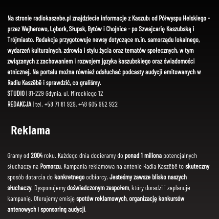
Na stronie radiokaszebe.pl znajdziecie informacje z Kaszub: od Półwyspu Helskiego -
przez Wejherowo, Lębork, Słupsk, Bytów i Chojnice - po Szwajcarię Kaszubską i
Trójmiasto. Redakcja przygotowuje newsy dotyczące m.in. samorządu lokalnego,
wydarzeń kulturalnych, zdrowia i stylu życia oraz tematów społecznych, w tym
związanych z zachowaniem i rozwojem języka kaszubskiego oraz świadomości
etnicznej. Na portalu można również odsłuchać podcasty audycji emitowanych w
Radiu Kaszëbë i sprawdzić, co graliśmy.
STUDIO
| 81-229 Gdynia, ul. Mireckiego 12
REDAKCJA
| tel. +58 71 81 929, +48 605 952 922
Reklama
Gramy od
2004
roku. Każdego dnia docieramy do
ponad 1 miliona
potencjalnych
słuchaczy na
Pomorzu
. Kampania reklamowa na antenie Radia Kaszëbë to
skuteczny
sposób dotarcia do
konkretnego
odbiorcy.
Jesteśmy zawsze blisko naszych
słuchaczy
. Dysponujemy
doświadczonym zespołem
, który doradzi i zaplanuje
kampanię. Oferujemy emisję
spotów reklamowych
,
organizację konkursów
antenowych
i
sponsoring audycji
.