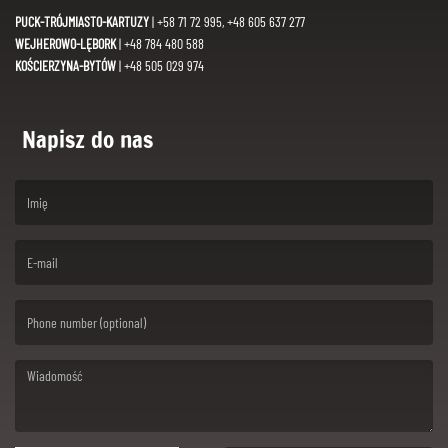
PUCK-TRÓJMIASTO-KARTUZY
| +58 71 72 995, +48 605 637 277
WEJHEROWO-LĘBORK
| +48 784 480 588
KOŚCIERZYNA-BYTÓW
| +48 505 029 974
Napisz do nas
(First name is required )
(Email is required. )
(Message is required. )