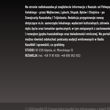
Na stronie radiokaszebe.pl znajdziecie informacje z Kaszub: od Półwys
Helskiego - przez Wejherowo, Lębork, Słupsk, Bytów i Chojnice - po
Szwajcarię Kaszubską i Trójmiasto. Redakcja przygotowuje newsy
dotyczące m.in. samorządu lokalnego, wydarzeń kulturalnych, zdrowia 
stylu życia oraz tematów społecznych, w tym związanych z zachowani
i rozwojem języka kaszubskiego oraz świadomości etnicznej. Na portal
można również odsłuchać podcasty audycji emitowanych w Radiu
Kaszëbë i sprawdzić, co graliśmy.
STUDIO
| 81-229 Gdynia, ul. Mireckiego 12
REDAKCJA
| tel. +58 71 81 929, +48 605 952 922
© 2026 Kaszëbë FM. Program Radia Kaszëbë jest dofinansowany z dotacji M