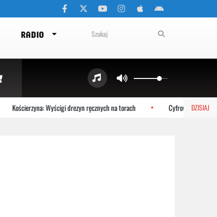
RADIO
Kościerzyna: Wyścigi drezyn ręcznych na torach
Cyfrowy bliźniak Bał
DZISIAJ