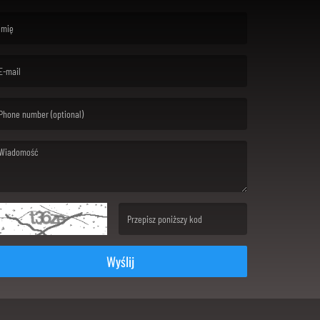
rst name is required )
ail is required. )
ssage is required. )
(Invalid Captcha. )
Wyślij