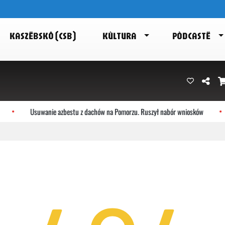
KASZËBSKÔ (CSB)
KÙLTURA
PÒDCASTË
Usuwanie azbestu z dachów na Pomorzu. Ruszył nabór wniosków