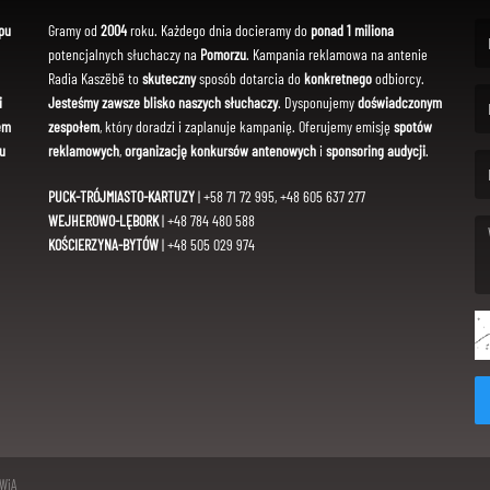
pu
Gramy od
2004
roku. Każdego dnia docieramy do
ponad 1 miliona
potencjalnych słuchaczy na
Pomorzu
. Kampania reklamowa na antenie
(Fi
Radia Kaszëbë to
skuteczny
sposób dotarcia do
konkretnego
odbiorcy.
i
Jesteśmy zawsze blisko naszych słuchaczy
. Dysponujemy
doświadczonym
em
zespołem
, który doradzi i zaplanuje kampanię. Oferujemy emisję
spotów
(Em
u
reklamowych
,
organizację konkursów antenowych
i
sponsoring audycji
.
PUCK-TRÓJMIASTO-KARTUZY
| +58 71 72 995, +48 605 637 277
WEJHEROWO-LĘBORK
| +48 784 480 588
KOŚCIERZYNA-BYTÓW
| +48 505 029 974
(Me
SWiA