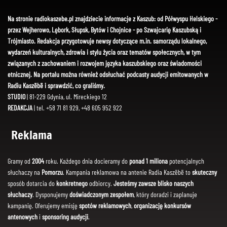
Na stronie radiokaszebe.pl znajdziecie informacje z Kaszub: od Półwyspu Helskiego -
przez Wejherowo, Lębork, Słupsk, Bytów i Chojnice - po Szwajcarię Kaszubską i
Trójmiasto. Redakcja przygotowuje newsy dotyczące m.in. samorządu lokalnego,
wydarzeń kulturalnych, zdrowia i stylu życia oraz tematów społecznych, w tym
związanych z zachowaniem i rozwojem języka kaszubskiego oraz świadomości
etnicznej. Na portalu można również odsłuchać podcasty audycji emitowanych w
Radiu Kaszëbë i sprawdzić, co graliśmy.
STUDIO
| 81-229 Gdynia, ul. Mireckiego 12
REDAKCJA
| tel. +58 71 81 929, +48 605 952 922
Reklama
Gramy od
2004
roku. Każdego dnia docieramy do
ponad 1 miliona
potencjalnych
słuchaczy na
Pomorzu
. Kampania reklamowa na antenie Radia Kaszëbë to
skuteczny
sposób dotarcia do
konkretnego
odbiorcy.
Jesteśmy zawsze blisko naszych
słuchaczy
. Dysponujemy
doświadczonym zespołem
, który doradzi i zaplanuje
kampanię. Oferujemy emisję
spotów reklamowych
,
organizację konkursów
antenowych
i
sponsoring audycji
.