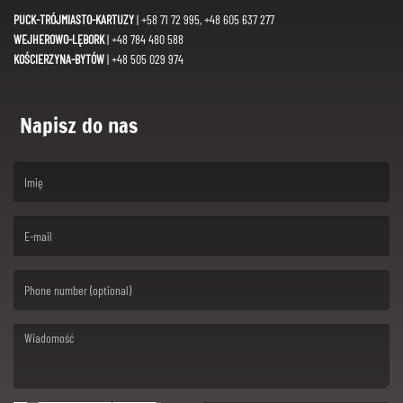
PUCK-TRÓJMIASTO-KARTUZY
| +58 71 72 995, +48 605 637 277
WEJHEROWO-LĘBORK
| +48 784 480 588
KOŚCIERZYNA-BYTÓW
| +48 505 029 974
Napisz do nas
(First name is required )
(Email is required. )
(Message is required. )