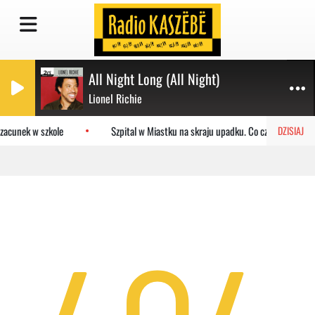
All Night Long (All Night)
Lionel Richie
zacunek w szkole
Szpital w Miastku na skraju upadku. Co czeka placówk
DZISIAJ