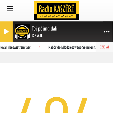
Tej pójma dali
C.Z.A.D.
kwar i bezwietrzny azyl
Nabór do Młodzieżowego Sejmiku na Pomorzu. Zgł
DZISIAJ