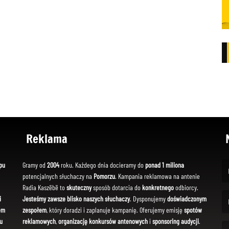
Reklama
pu
Gramy od
2004
roku. Każdego dnia docieramy do
ponad 1 miliona
potencjalnych słuchaczy na
Pomorzu
. Kampania reklamowa na antenie
(Fi
Radia Kaszëbë to
skuteczny
sposób dotarcia do
konkretnego
odbiorcy.
i
Jesteśmy zawsze blisko naszych słuchaczy
. Dysponujemy
doświadczonym
em
zespołem
, który doradzi i zaplanuje kampanię. Oferujemy emisję
spotów
(Em
u
reklamowych
,
organizację konkursów antenowych
i
sponsoring audycji
.