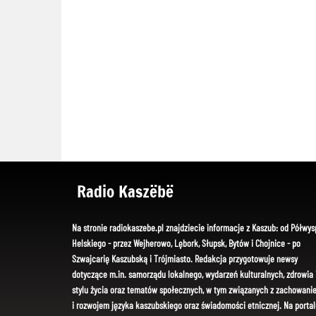
Radio Kaszëbë
Na stronie radiokaszebe.pl znajdziecie informacje z Kaszub: od Półwys
Helskiego - przez Wejherowo, Lębork, Słupsk, Bytów i Chojnice - po
Szwajcarię Kaszubską i Trójmiasto. Redakcja przygotowuje newsy
dotyczące m.in. samorządu lokalnego, wydarzeń kulturalnych, zdrowia 
stylu życia oraz tematów społecznych, w tym związanych z zachowani
i rozwojem języka kaszubskiego oraz świadomości etnicznej. Na portal