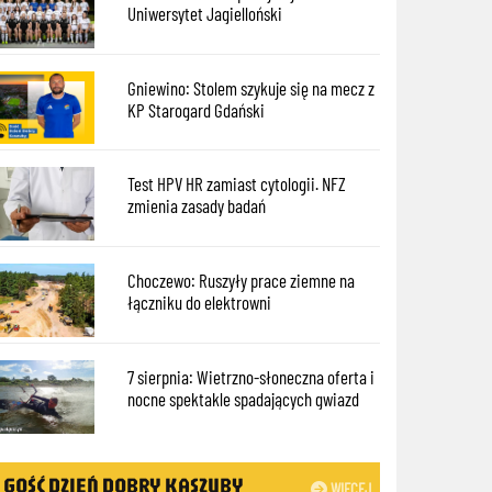
Uniwersytet Jagielloński
Gniewino: Stolem szykuje się na mecz z
KP Starogard Gdański
Test HPV HR zamiast cytologii. NFZ
zmienia zasady badań
Choczewo: Ruszyły prace ziemne na
łączniku do elektrowni
7 sierpnia: Wietrzno-słoneczna oferta i
nocne spektakle spadających gwiazd
GOŚĆ DZIEŃ DOBRY KASZUBY
WIĘCEJ