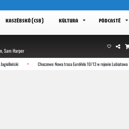
KASZËBSKÔ (CSB)
KÙLTURA
PÒDCASTË
en, Sam Harper
lloński
Choczewo: Nowa trasa EuroVelo 10/13 w rejonie Lubiatowa