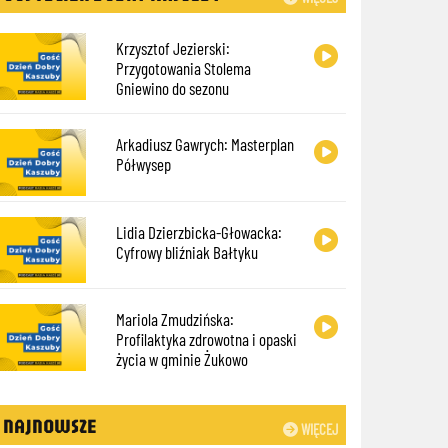
Krzysztof Jezierski:
Przygotowania Stolema
Gniewino do sezonu
Arkadiusz Gawrych: Masterplan
Półwysep
Lidia Dzierzbicka-Głowacka:
Cyfrowy bliźniak Bałtyku
Mariola Zmudzińska:
Profilaktyka zdrowotna i opaski
życia w gminie Żukowo
NAJNOWSZE
WIĘCEJ