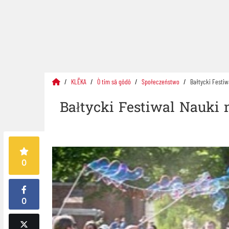
KLËKA
Ò tim sã gôdô
Społeczeństwo
Bałtycki Festiw
Bałtycki Festiwal Nauki n
0
0