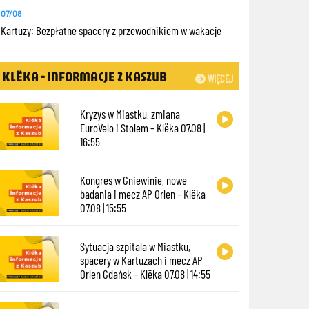
07/08
Kartuzy: Bezpłatne spacery z przewodnikiem w wakacje
KLËKA - INFORMACJE Z KASZUB
WIĘCEJ
Kryzys w Miastku, zmiana
EuroVelo i Stolem – Klëka 07.08 |
16:55
Kongres w Gniewinie, nowe
badania i mecz AP Orlen – Klëka
07.08 | 15:55
Sytuacja szpitala w Miastku,
spacery w Kartuzach i mecz AP
Orlen Gdańsk – Klëka 07.08 | 14:55