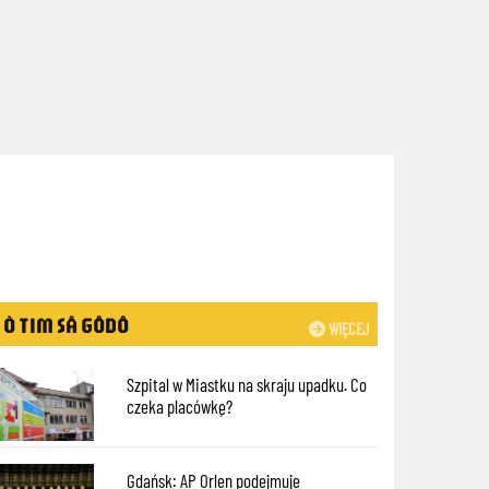
Ò TIM SÃ GÔDÔ
WIĘCEJ
Szpital w Miastku na skraju upadku. Co
czeka placówkę?
Gdańsk: AP Orlen podejmuje