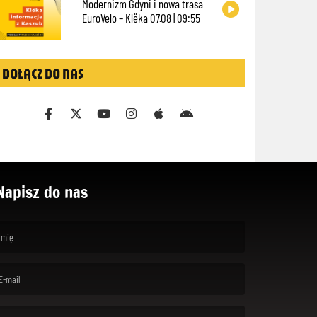
Modernizm Gdyni i nowa trasa
EuroVelo – Klëka 07.08 | 09:55
DOŁĄCZ DO NAS
Napisz do nas
rst name is required )
ail is required. )