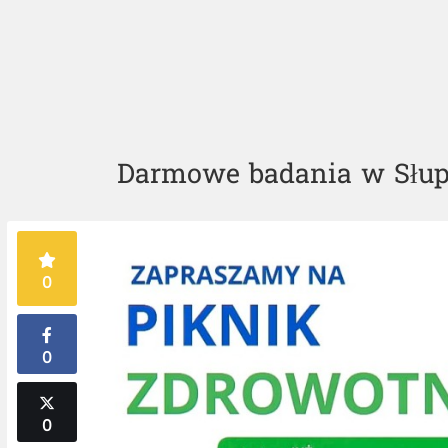
Darmowe badania w Słups
0
0
0