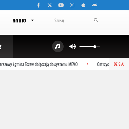
RADIO
y i gmina Tczew dołączają do systemu MEVO
Ostrzyckie Lato już w sobot
DZISIAJ