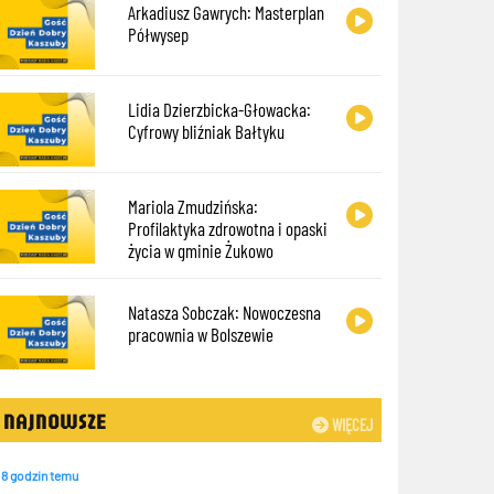
Arkadiusz Gawrych: Masterplan
Półwysep
Lidia Dzierzbicka-Głowacka:
Cyfrowy bliźniak Bałtyku
Mariola Zmudzińska:
Profilaktyka zdrowotna i opaski
życia w gminie Żukowo
Natasza Sobczak: Nowoczesna
pracownia w Bolszewie
NAJNOWSZE
WIĘCEJ
8 godzin temu