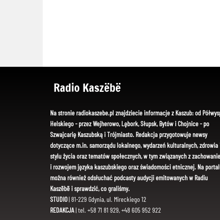
Radio Kaszëbë
Na stronie radiokaszebe.pl znajdziecie informacje z Kaszub: od Półwys
Helskiego - przez Wejherowo, Lębork, Słupsk, Bytów i Chojnice - po
Szwajcarię Kaszubską i Trójmiasto. Redakcja przygotowuje newsy
dotyczące m.in. samorządu lokalnego, wydarzeń kulturalnych, zdrowia 
stylu życia oraz tematów społecznych, w tym związanych z zachowani
i rozwojem języka kaszubskiego oraz świadomości etnicznej. Na portal
można również odsłuchać podcasty audycji emitowanych w Radiu
Kaszëbë i sprawdzić, co graliśmy.
STUDIO
| 81-229 Gdynia, ul. Mireckiego 12
REDAKCJA
| tel. +58 71 81 929, +48 605 952 922