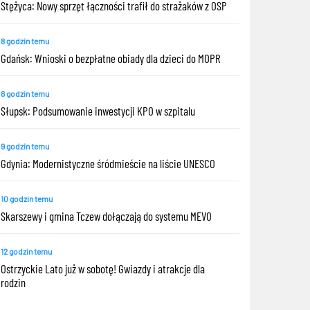
Stężyca: Nowy sprzęt łączności trafił do strażaków z OSP
8 godzin temu
Gdańsk: Wnioski o bezpłatne obiady dla dzieci do MOPR
8 godzin temu
Słupsk: Podsumowanie inwestycji KPO w szpitalu
9 godzin temu
Gdynia: Modernistyczne śródmieście na liście UNESCO
10 godzin temu
Skarszewy i gmina Tczew dołączają do systemu MEVO
12 godzin temu
Ostrzyckie Lato już w sobotę! Gwiazdy i atrakcje dla
rodzin