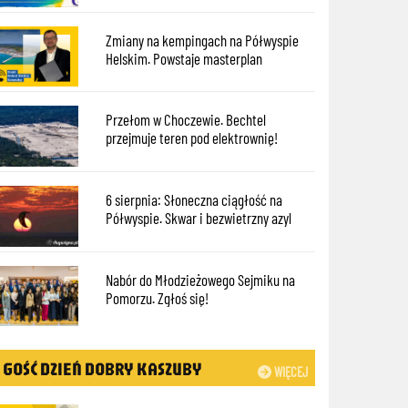
Zmiany na kempingach na Półwyspie
Helskim. Powstaje masterplan
Przełom w Choczewie. Bechtel
przejmuje teren pod elektrownię!
6 sierpnia: Słoneczna ciągłość na
Półwyspie. Skwar i bezwietrzny azyl
Nabór do Młodzieżowego Sejmiku na
Pomorzu. Zgłoś się!
GOŚĆ DZIEŃ DOBRY KASZUBY
WIĘCEJ