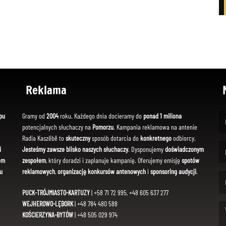
Reklama
pu
Gramy od
2004
roku. Każdego dnia docieramy do
ponad 1 miliona
potencjalnych słuchaczy na
Pomorzu
. Kampania reklamowa na antenie
(Fi
Radia Kaszëbë to
skuteczny
sposób dotarcia do
konkretnego
odbiorcy.
i
Jesteśmy zawsze blisko naszych słuchaczy
. Dysponujemy
doświadczonym
em
zespołem
, który doradzi i zaplanuje kampanię. Oferujemy emisję
spotów
(Em
u
reklamowych
,
organizację konkursów antenowych
i
sponsoring audycji
.
PUCK-TRÓJMIASTO-KARTUZY
| +58 71 72 995, +48 605 637 277
WEJHEROWO-LĘBORK
| +48 784 480 588
KOŚCIERZYNA-BYTÓW
| +48 505 029 974