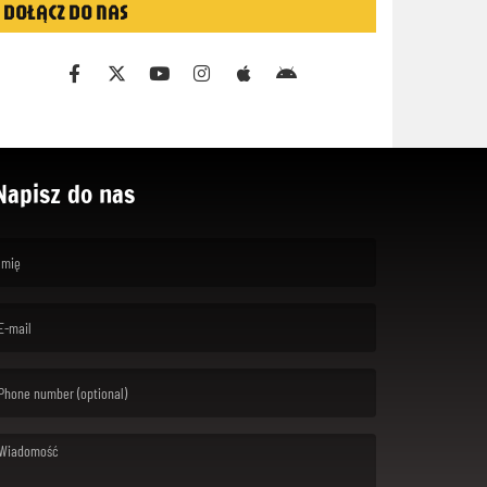
DOŁĄCZ DO NAS
Napisz do nas
rst name is required )
ail is required. )