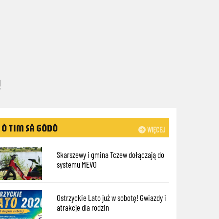
!
Ò TIM SÃ GÔDÔ
WIĘCEJ
Skarszewy i gmina Tczew dołączają do
systemu MEVO
Ostrzyckie Lato już w sobotę! Gwiazdy i
atrakcje dla rodzin