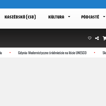
KASZËBSKÔ (CSB)
KÙLTURA
PÒDCASTË
Gdynia: Modernistyczne śródmieście na liście UNESCO
Skarszew