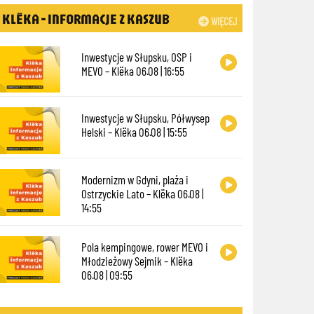
KLËKA - INFORMACJE Z KASZUB
WIĘCEJ
Inwestycje w Słupsku, OSP i
MEVO – Klëka 06.08 | 16:55
Inwestycje w Słupsku, Półwysep
Helski – Klëka 06.08 | 15:55
Modernizm w Gdyni, plaża i
Ostrzyckie Lato – Klëka 06.08 |
14:55
Pola kempingowe, rower MEVO i
Młodzieżowy Sejmik – Klëka
06.08 | 09:55