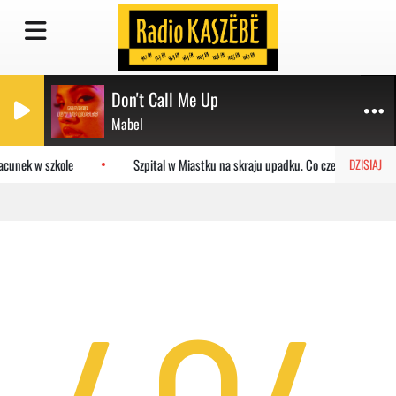
Don't Call Me Up
Mabel
acunek w szkole
Szpital w Miastku na skraju upadku. Co czeka placówkę?
DZISIAJ