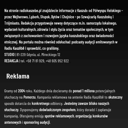
Na stronie radiokaszebe.pl znajdziecie informacje z Kaszub: od Półwyspu Helskiego -
przez Wejherowo, Lębork, Słupsk, Bytów i Chojnice - po Szwajcarię Kaszubską i
Trójmiasto. Redakcja przygotowuje newsy dotyczące m.in. samorządu lokalnego,
wydarzeń kulturalnych, zdrowia i stylu życia oraz tematów społecznych, w tym
związanych z zachowaniem i rozwojem języka kaszubskiego oraz świadomości
etnicznej. Na portalu można również odsłuchać podcasty audycji emitowanych w
Radiu Kaszëbë i sprawdzić, co graliśmy.
STUDIO
| 81-229 Gdynia, ul. Mireckiego 12
REDAKCJA
| tel. +58 71 81 929, +48 605 952 922
Reklama
Gramy od
2004
roku. Każdego dnia docieramy do
ponad 1 miliona
potencjalnych
słuchaczy na
Pomorzu
. Kampania reklamowa na antenie Radia Kaszëbë to
skuteczny
sposób dotarcia do
konkretnego
odbiorcy.
Jesteśmy zawsze blisko naszych
słuchaczy
. Dysponujemy
doświadczonym zespołem
, który doradzi i zaplanuje
kampanię. Oferujemy emisję
spotów reklamowych
,
organizację konkursów
antenowych
i
sponsoring audycji
.