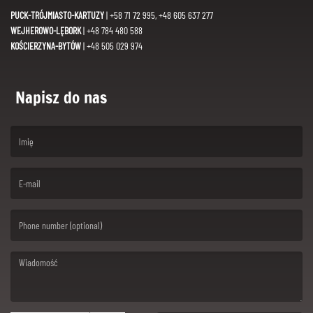
PUCK-TRÓJMIASTO-KARTUZY
| +58 71 72 995, +48 605 637 277
WEJHEROWO-LĘBORK
| +48 784 480 588
KOŚCIERZYNA-BYTÓW
| +48 505 029 974
Napisz do nas
(First name is required )
(Email is required. )
(Message is required. )