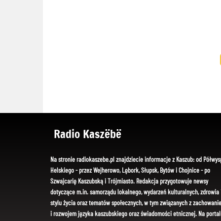
Radio Kaszëbë
Na stronie radiokaszebe.pl znajdziecie informacje z Kaszub: od Półwys
Helskiego - przez Wejherowo, Lębork, Słupsk, Bytów i Chojnice - po
Szwajcarię Kaszubską i Trójmiasto. Redakcja przygotowuje newsy
dotyczące m.in. samorządu lokalnego, wydarzeń kulturalnych, zdrowia 
stylu życia oraz tematów społecznych, w tym związanych z zachowani
i rozwojem języka kaszubskiego oraz świadomości etnicznej. Na portal