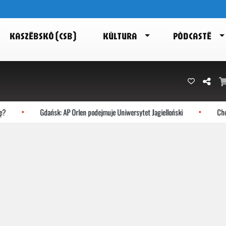
KASZËBSKÔ (CSB)
KÙLTURA
PÒDCASTË
Gdańsk: AP Orlen podejmuje Uniwersytet Jagielloński
Chocz