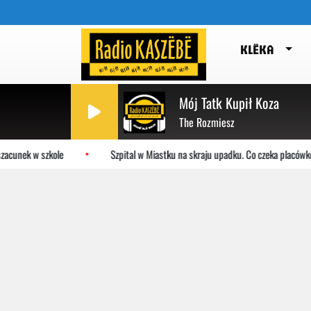
KLËKA
Mój Tatk Kupił Koza
The Rozmiesz
acunek w szkole
Szpital w Miastku na skraju upadku. Co czeka placówkę?