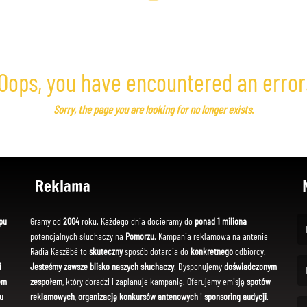
Oops, you have encountered an error
Sorry, the page you are looking for no longer exists.
Reklama
pu
Gramy od
2004
roku. Każdego dnia docieramy do
ponad 1 miliona
potencjalnych słuchaczy na
Pomorzu
. Kampania reklamowa na antenie
(Fi
Radia Kaszëbë to
skuteczny
sposób dotarcia do
konkretnego
odbiorcy.
i
Jesteśmy zawsze blisko naszych słuchaczy
. Dysponujemy
doświadczonym
em
zespołem
, który doradzi i zaplanuje kampanię. Oferujemy emisję
spotów
(Em
u
reklamowych
,
organizację konkursów antenowych
i
sponsoring audycji
.