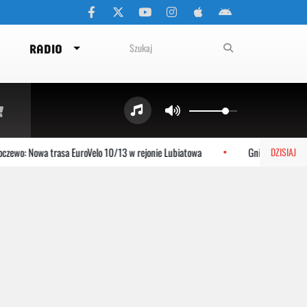
RADIO
ewo: Nowa trasa EuroVelo 10/13 w rejonie Lubiatowa
Gniewino: Stolem 
DZISIAJ