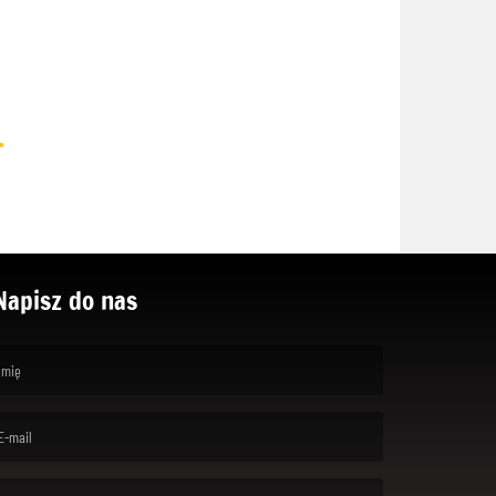
.
Napisz do nas
rst name is required )
ail is required. )